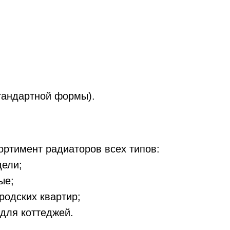
тандартной формы).
ртимент радиаторов всех типов:
дели;
ые;
родских квартир;
для коттеджей.