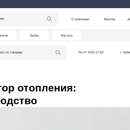
О компании
Монтаж
Акции
Статьи
Трубы
Насосы
варам
Пн-пт: 8:00-17:00
г. Набережные Челны
тор отопления:
водство