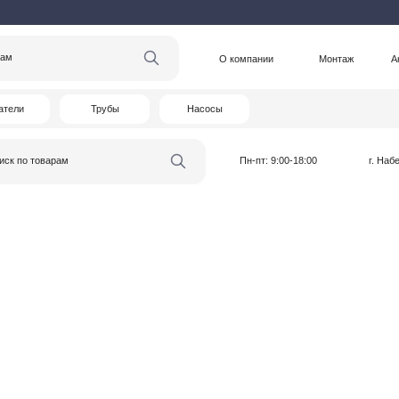
О компании
Монтаж
Акции
Статьи
Трубы
Насосы
варам
Пн-пт: 9:00-18:00
г. Набережные Челны