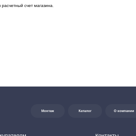
 расчетный счет магазина.
Монтаж
Каталог
О компании
Акции
елям
Контакты
+7 (8552) 78-33-11
7:00
0
Заказать звонок
на:
г. Набережные
т Казанский, д. 124
Почта: komtep@yandex.ru
яется публичной офертой в соответствии со ст. 437 (2) ГК РФ. Для получения
джерам по контактам, указанным на сайте (телефон: +7-937-778-33-11, +7 (8552) 78-33-