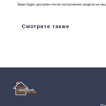
Заказ будет доступен после поступления средств на наш
Смотрите также
Покупат
Политика конфидециальности
Разработка сайта
Пн-Пт: 8:00 - 1
Сб: 8:00 - 14:0
2020-2026 © ООО "Компания Тепла"
ИНН 1650388470
Адрес магази
ОГРН 1201600013867
Челны, проспек
Данный интернет‑сайт носит информационный характер и ни при каких условиях не явл
подробной информации о наличии и стоимости товаров/услуг обратитесь к нашим мене
11, email: komtep@yandex.ru)