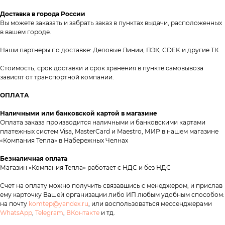
Доставка в города России
Вы можете заказать и забрать заказ в пунктах выдачи, расположенных
в вашем городе.
Контакты
Наши партнеры по доставке: Деловые Линии, ПЭК, CDEK и другие ТК
+7 (8552) 78-33-11
Стоимость, срок доставки и срок хранения в пункте самовывоза
Заказать звонок
зависят от транспортной компании.
Почта: komtep@yandex.ru
ОПЛАТА
Наличными или банковской картой в магазине
Оплата заказа производится наличными и банковскими картами
платежных систем Visa, MasterCard и Maestro, МИР в нашем магазине
Покупателям
«Компания Тепла» в Набережных Челнах
Пн-Пт: 8:00 - 17:00
Безналичная оплата
Сб: 8:00 - 14:00
Магазин «Компания Тепла» работает с НДС и без НДС
Адрес магазина:
г. Набережные
Счет на оплату можно получить связавшись с менеджером, и прислав
Челны, проспект Казанский, д. 124
ему карточку Вашей организации либо ИП любым удобным способом:
на почту
komtep@yandex.ru
, или воспользоваться мессенджерами
Данный интернет‑сайт носит информационный
WhatsApp
,
Telegram
,
ВКонтакте
и тд.
характер и ни при каких условиях не является
публичной офертой в соответствии со ст. 437 (2) ГК РФ.