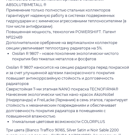
ABSOLUTBIMETALL ®
Применение только полностью стальных коллекторов
гарантирует надежную работу в системах подверженных
гидроударам и с химически агрессивными теплоносителями (в
том числе антифризами).
Повышенная мощность, технология POWERSHIFT. Патент
№122469
Дополнительное оребрение на вертикальном коллекторе
секции увеличивает теплоотдачу радиатора на 5%.
Oxsilan R 9807 – новое поколение экологически чистого
покрытия без тяжелых металлов и фосфатов
Oxsilan ® 9807 наносится на секцию радиатора перед покраской
и за счет улучшенной адгезии лакокрасочного покрытия
повышает антикоррозийную стойкость и долговечность
радиаторов
Сверхстойкая 7-ми этапная NANO покраска TECNOFIRMA®
таж
Каталог
О компании
Акции
Статьи
Нанесение экологически чистых нано-красок AkzoNobel
(Нидерланды) и FreiLacke (Германия) в семь этапов, гарантирует
стойкость к механическим повреждениям и обеспечивает
долговечность покрытия радиатора в помещениях с
повышенной влажностью.
Уникальные цветовые возможности COLORPLUS
Три цвета (Bianco Traffico 9016S, Silver Satin и Noir Sable 2200