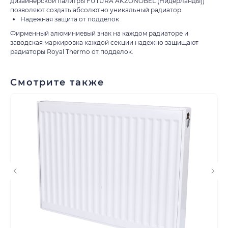
дизайнерской палитры FUTURA AKZONOBEL (Нидерланды))
позволяют создать абсолютно уникальный радиатор.
Надежная защита от подделок
Контакты
Фирменный алюминиевый знак на каждом радиаторе и
+7 (8552) 78-33-11
заводская маркировка каждой секции надежно защищают
радиаторы Royal Thermo от подделок.
Заказать звонок
Почта: komtep@yandex.ru
Смотрите также
Покупателям
Пн-Пт: 8:00 - 17:00
Сб: 8:00 - 14:00
Адрес магазина:
г. Набережные
Челны, проспект Казанский, д. 124
Данный интернет‑сайт носит информационный
характер и ни при каких условиях не является
публичной офертой в соответствии со ст. 437 (2) ГК РФ.
Для получения подробной информации о наличии и