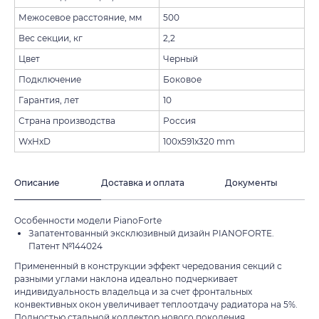
Межосевое расстояние, мм
500
Вес секции, кг
2,2
Цвет
Черный
Подключение
Боковое
Гарантия, лет
10
Страна производства
Россия
WxHxD
100x591x320 mm
Описание
Доставка и оплата
Документы
Особенности модели PianoForte
Запатентованный эксклюзивный дизайн PIANOFORTE.
Патент №144024
Примененный в конструкции эффект чередования секций с
разными углами наклона идеально подчеркивает
индивидуальность владельца и за счет фронтальных
конвективных окон увеличивает теплоотдачу радиатора на 5%.
Полностью стальной коллектор нового поколения