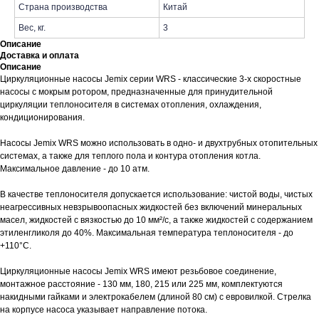
Страна производства
Китай
Вес, кг.
3
Описание
Доставка и оплата
Описание
Циркуляционные насосы Jemix серии WRS - классические 3-х скоростные
насосы с мокрым ротором, предназначенные для принудительной
циркуляции теплоносителя в системах отопления, охлаждения,
кондиционирования.
Насосы Jemix WRS можно использовать в одно- и двухтрубных отопительных
системах, а также для теплого пола и контура отопления котла.
Максимальное давление - до 10 атм.
В качестве теплоносителя допускается использование: чистой воды, чистых
неагрессивных невзрывоопасных жидкостей без включений минеральных
масел, жидкостей с вязкостью до 10 мм²/с, а также жидкостей с содержанием
этиленгликоля до 40%. Максимальная температура теплоносителя - до
+110°С.
Циркуляционные насосы Jemix WRS имеют резьбовое соединение,
монтажное расстояние - 130 мм, 180, 215 или 225 мм, комплектуются
накидными гайками и электрокабелем (длиной 80 см) с евровилкой. Стрелка
на корпусе насоса указывает направление потока.