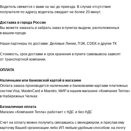
Водитель свяжется с вами за час до приезда. В случае отсутствия
получателя по адресу водитель ожидает не более 20 минут.
Доставка в города России
Вы можете заказать и забрать заказ в пунктах выдачи, расположенных
в вашем городе.
Наши партнеры по доставке: Деловые Линии, ПЭК, CDEK и другие ТК
таж
Каталог
О компании
Акции
Статьи
Стоимость, срок доставки и срок хранения в пункте самовывоза зависят
от транспортной компании.
ОПЛАТА
Наличными или банковской картой в магазине
Оплата заказа производится наличными и банковскими картами платежных
систем Visa, MasterCard и Maestro, МИР в нашем магазине «Компания Тепла»
в Набережных Челнах
Контакты
Безналичная оплата
Магазин «Компания Тепла» работает с НДС и без НДС
+7 (8552) 78-33-11
Счет на оплату можно получить связавшись с менеджером, и прислав ему
Заказать звонок
карточку Вашей организации либо ИП любым удобным способом: на почту