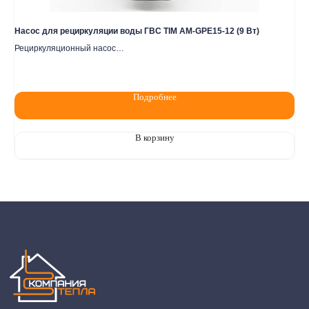
Политика конфидециальности
Насос для рециркуляции воды ГВС TIM AM-GPE15-12 (9 Вт)
Ци
Разработка сайта
Рециркуляционный насос
Ре
4 
Цена по запросу
Подробнее
В корзину