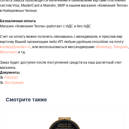
Оплата заказа производится наличными и банковскими картами платежных
систем Visa, MasterCard и Maestro, МИР в нашем магазине «Компания Тепла»
в Набережных Челнах
Безналичная оплата
Магазин «Компания Тепла» работает с НДС и без НДС
Счет на оплату можно получить связавшись с менеджером, и прислав ему
карточку Вашей организации либо ИП любым удобным способом: на почту
komtep@yandex.ru
, или воспользоваться мессенджерами
WhatsApp
,
Telegram
,
ВКонтакте
и тд.
Контакты
+7 (8552) 78-33-11
Заказ будет доступен после поступления средств на наш расчетный счет
магазина.
Документы
Заказать звонок
📝
Паспорт
Почта: komtep@yandex.ru
📝
Инструкция
Смотрите также
Покупателям
Пн-Пт: 8:00 - 17:00
Сб: 8:00 - 14:00