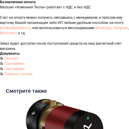
Безналичная оплата
Магазин «Компания Тепла» работает с НДС и без НДС
Контакты
Счет на оплату можно получить связавшись с менеджером, и прислав ему
+7 (8552) 78-33-11
карточку Вашей организации либо ИП любым удобным способом: на почту
komtep@yandex.ru
, или воспользоваться мессенджерами
WhatsApp
,
Telegram
,
Заказать звонок
ВКонтакте
и тд.
Почта: komtep@yandex.ru
Заказ будет доступен после поступления средств на наш расчетный счет
магазина.
Документы
📝
Паспорт
📝
Сертификат
Покупателям
📝
Сертификат
📝
Отказное письмо
Пн-Пт: 8:00 - 17:00
Сб: 8:00 - 14:00
Смотрите также
Адрес магазина:
г. Набережные
Челны, проспект Казанский, д. 124
Данный интернет‑сайт носит информационный характер и ни
при каких условиях не является публичной офертой в
соответствии со ст. 437 (2) ГК РФ. Для получения подробной
информации о наличии и стоимости товаров/услуг обратитесь
к нашим менеджерам по контактам, указанным на сайте
(телефон: +7-937-778-33-11, +7 (8552) 78-33-11, email: