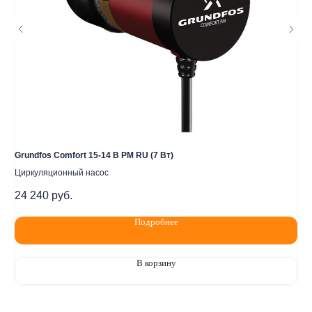
komtep@yandex.ru)
2020-2026 © ООО "Компания Тепла"
ИНН 1650388470
ОГРН 1201600013867
Политика конфидециальности
Разработка сайта
Grundfos Comfort 15-14 B PM RU (7 Вт)
Ци
Циркуляционный насос
Ре
24 240
руб.
9 
Подробнее
В корзину