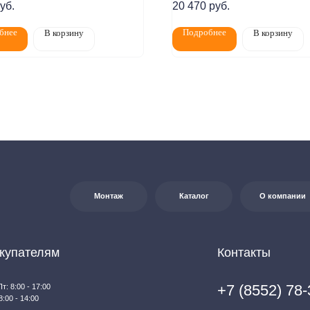
уб.
20 470
руб.
елям
Контакты
бнее
Подробнее
В корзину
В корзину
+7 (8552) 78-33-11
7:00
0
Заказать звонок
на:
г. Набережные
т Казанский, д. 124
Почта: komtep@yandex.ru
яется публичной офертой в соответствии со ст. 437 (2) ГК РФ. Для получения
джерам по контактам, указанным на сайте (телефон: +7-937-778-33-11, +7 (8552) 78-33-