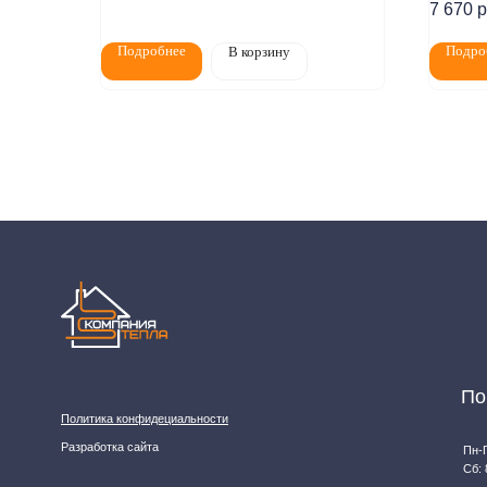
7 670
р
Покупат
Подробнее
Подро
В корзину
Политика конфидециальности
Разработка сайта
Пн-Пт: 8:00 - 1
Сб: 8:00 - 14:0
2020-2026 © ООО "Компания Тепла"
ИНН 1650388470
Адрес магази
ОГРН 1201600013867
Челны, проспек
Данный интернет‑сайт носит информационный характер и ни при каких условиях не явл
подробной информации о наличии и стоимости товаров/услуг обратитесь к нашим мене
11, email: komtep@yandex.ru)