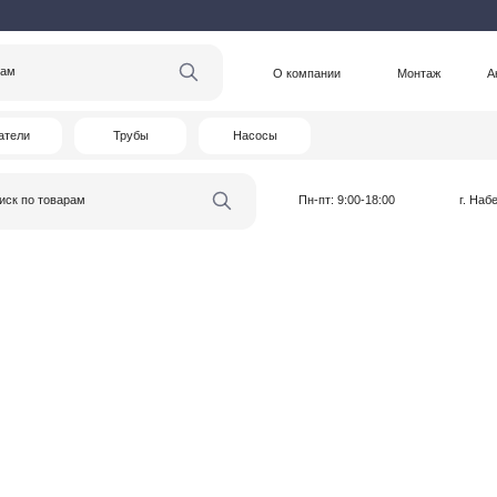
О компании
Монтаж
Акции
Статьи
Трубы
Насосы
варам
Пн-пт: 9:00-18:00
г. Набережные Челны