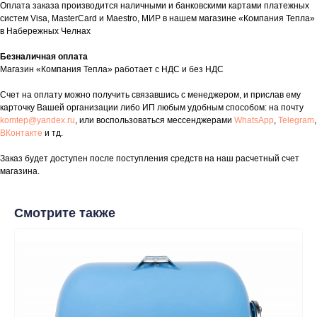
Оплата заказа производится наличными и банковскими картами платежных
систем Visa, MasterCard и Maestro, МИР в нашем магазине «Компания Тепла»
в Набережных Челнах
Безналичная оплата
таж
Каталог
О компании
Акции
Статьи
Магазин «Компания Тепла» работает с НДС и без НДС
Счет на оплату можно получить связавшись с менеджером, и прислав ему
карточку Вашей организации либо ИП любым удобным способом: на почту
komtep@yandex.ru
, или воспользоваться мессенджерами
WhatsApp
,
Telegram
,
ВКонтакте
и тд.
Заказ будет доступен после поступления средств на наш расчетный счет
магазина.
Контакты
Смотрите также
+7 (8552) 78-33-11
Заказать звонок
Почта: komtep@yandex.ru