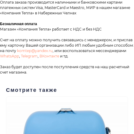
Оплата заказа производится наличными и банковскими картами
платежных систем Visa, MasterCard и Maestro, МИР в нашем магазине
«Компания Тепла» в Набережных Челнах
Безналичная оплата
таж
Каталог
О компании
Акции
Статьи
Магазин «Компания Тепла» работает с НДС и без НДС
Счет на оплату можно получить связавшись с менеджером, и прислав
ему карточку Вашей организации либо ИП любым удобным способом:
на почту
komtep@yandex.ru
, или воспользоваться мессенджерами
WhatsApp
,
Telegram
,
ВКонтакте
и тд.
Заказ будет доступен после поступления средств на наш расчетный
счет магазина.
Контакты
Смотрите также
+7 (8552) 78-33-11
Заказать звонок
Почта: komtep@yandex.ru