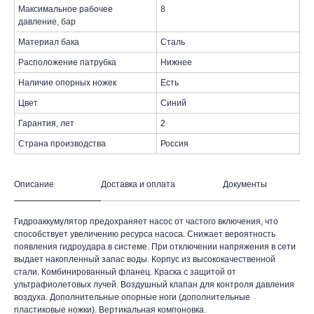
Максимальное рабочее
8
давление, бар
Материал бака
Сталь
Расположение патрубка
Нижнее
Наличие опорных ножек
Есть
Цвет
Синий
Гарантия, лет
2
Страна производства
Россия
Описание
Доставка и оплата
Документы
Гидроаккумулятор предохраняет насос от частого включения, что
способствует увеличению ресурса насоса. Снижает вероятность
появления гидроудара в системе. При отключении напряжения в сети
таж
Каталог
О компании
Акции
Статьи
выдает накопленный запас воды. Корпус из высококачественной
стали. Комбинированный фланец. Краска с защитой от
ультрафиолетовых лучей. Воздушный клапан для контроля давления
воздуха. Дополнительные опорные ноги (дополнительные
пластиковые ножки). Вертикальная компоновка.