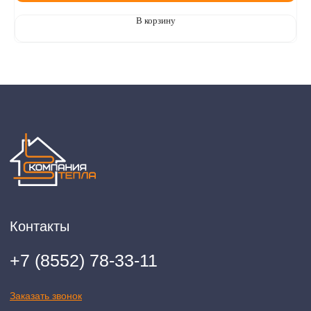
(телефон: +7-937-778-33-11, +7 (8552) 78-33-11, email:
komtep@yandex.ru)
В корзину
2020-2026 © ООО "Компания Тепла"
ИНН 1650388470
ОГРН 1201600013867
Политика конфидециальности
Разработка сайта