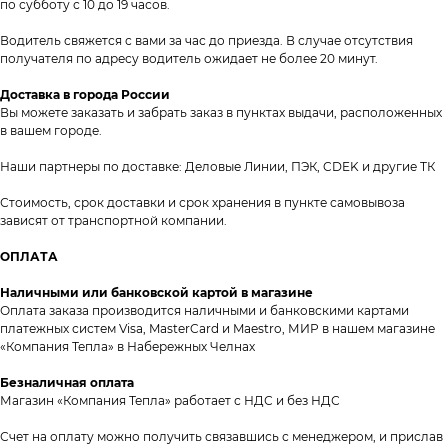
по субботу с 10 до 19 часов.
Водитель свяжется с вами за час до приезда. В случае отсутствия
получателя по адресу водитель ожидает не более 20 минут.
Доставка в города России
Вы можете заказать и забрать заказ в пунктах выдачи, расположенных
в вашем городе.
Наши партнеры по доставке: Деловые Линии, ПЭК, CDEK и другие ТК
Контакты
Стоимость, срок доставки и срок хранения в пункте самовывоза
+7 (8552) 78-33-11
зависят от транспортной компании.
Заказать звонок
ОПЛАТА
Почта: komtep@yandex.ru
Наличными или банковской картой в магазине
Оплата заказа производится наличными и банковскими картами
платежных систем Visa, MasterCard и Maestro, МИР в нашем магазине
«Компания Тепла» в Набережных Челнах
Покупателям
Безналичная оплата
Магазин «Компания Тепла» работает с НДС и без НДС
Пн-Пт: 8:00 - 17:00
Сб: 8:00 - 14:00
Счет на оплату можно получить связавшись с менеджером, и прислав