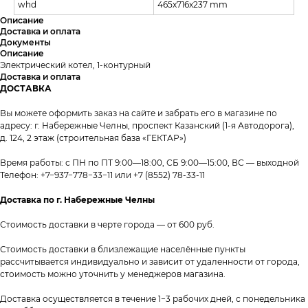
whd
465x716x237 mm
Описание
Доставка и оплата
Документы
Описание
Электрический котел, 1-контурный
Доставка и оплата
ДОСТАВКА
Вы можете оформить заказ на сайте и забрать его в магазине по
адресу: г. Набережные Челны, проспект Казанский (1-я Автодорога),
д. 124, 2 этаж (строительная база «ГЕКТАР»)
Время работы: с ПН по ПТ 9:00—18:00, СБ 9:00—15:00, ВС — выходной
Телефон:
+7−937−778−33−11
или
+7 (8552) 78-33-11
Доставка по г. Набережные Челны
Стоимость доставки в черте города — от 600 руб.
Стоимость доставки в близлежащие населённые пункты
рассчитывается индивидуально и зависит от удаленности от города,
стоимость можно уточнить у менеджеров магазина.
Доставка осуществляется в течение 1−3 рабочих дней, с понедельника
таж
Каталог
О компании
Акции
Статьи