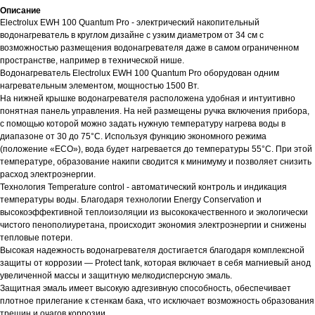
Описание
Electrolux EWH 100 Quantum Pro - электрический накопительный
водонагреватель в круглом дизайне с узким диаметром от 34 см с
возможностью размещения водонагревателя даже в самом ограниченном
пространстве, например в технической нише.
Водонагреватель Electrolux EWH 100 Quantum Pro оборудован одним
нагревательным элементом, мощностью 1500 Вт.
На нижней крышке водонагревателя расположена удобная и интуитивно
понятная панель управления. На ней размещены ручка включения прибора,
с помощью которой можно задать нужную температуру нагрева воды в
диапазоне от 30 до 75°С. Используя функцию экономного режима
(положение «ЕCO»), вода будет нагревается до температуры 55°С. При этой
температуре, образование накипи сводится к минимуму и позволяет снизить
расход электроэнергии.
Технология Temperature control - автоматический контроль и индикация
температуры воды. Благодаря технологии Energy Conservation и
высокоэффективной теплоизоляции из высококачественного и экологически
чистого пенополиуретана, происходит экономия электроэнергии и снижены
тепловые потери.
Высокая надежность водонагревателя достигается благодаря комплексной
защиты от коррозии — Protect tank, которая включает в себя магниевый анод
увеличенной массы и защитную мелкодисперсную эмаль.
Защитная эмаль имеет высокую адгезивную способность, обеспечивает
плотное прилегание к стенкам бака, что исключает возможность образования
трещин и очагов коррозии.