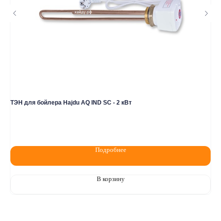
Политика конфидециальности
Разработка сайта
ТЭН для бойлера Hajdu AQ IND SC - 2 кВт
ST
8 
Подробнее
В корзину