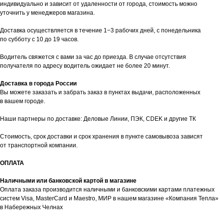
индивидуально и зависит от удаленности от города, стоимость можно
уточнить у менеджеров магазина.
Доставка осуществляется в течение 1−3 рабочих дней, с понедельника
по субботу с 10 до 19 часов.
Водитель свяжется с вами за час до приезда. В случае отсутствия
получателя по адресу водитель ожидает не более 20 минут.
таж
Каталог
О компании
Акции
Статьи
Доставка в города России
Вы можете заказать и забрать заказ в пунктах выдачи, расположенных
в вашем городе.
Наши партнеры по доставке: Деловые Линии, ПЭК, CDEK и другие ТК
Стоимость, срок доставки и срок хранения в пункте самовывоза зависят
от транспортной компании.
ОПЛАТА
Контакты
Наличными или банковской картой в магазине
+7 (8552) 78-33-11
Оплата заказа производится наличными и банковскими картами платежных
систем Visa, MasterCard и Maestro, МИР в нашем магазине «Компания Тепла»
Заказать звонок
в Набережных Челнах
Почта: komtep@yandex.ru