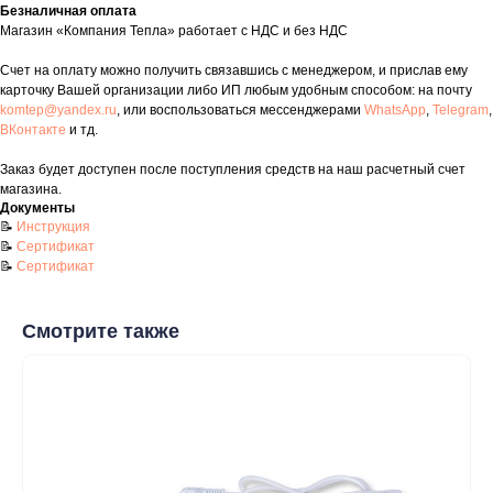
Безналичная оплата
Магазин «Компания Тепла» работает с НДС и без НДС
Счет на оплату можно получить связавшись с менеджером, и прислав ему
карточку Вашей организации либо ИП любым удобным способом: на почту
Покупателям
komtep@yandex.ru
, или воспользоваться мессенджерами
WhatsApp
,
Telegram
,
ВКонтакте
и тд.
Пн-Пт: 8:00 - 17:00
Сб: 8:00 - 14:00
Заказ будет доступен после поступления средств на наш расчетный счет
магазина.
Адрес магазина:
г. Набережные
Документы
Челны, проспект Казанский, д. 124
📝
Инструкция
📝
Сертификат
Данный интернет‑сайт носит информационный характер и ни
📝
Сертификат
при каких условиях не является публичной офертой в
соответствии со ст. 437 (2) ГК РФ. Для получения подробной
информации о наличии и стоимости товаров/услуг обратитесь
к нашим менеджерам по контактам, указанным на сайте
Смотрите также
(телефон: +7-937-778-33-11, +7 (8552) 78-33-11, email:
komtep@yandex.ru)
2020-2026 © ООО "Компания Тепла"
ИНН 1650388470
ОГРН 1201600013867