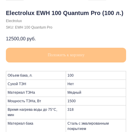
Electrolux EWH 100 Quantum Pro (100 л.)
Electrolux
SKU:
EWH 100 Quantum Pro
12500,00
руб.
Положить к корзину
Объем бака, л.
100
Сухой ТЭН
Нет
Материал ТЭНа
Медный
Мощность ТЭНа, Вт
1500
Время нагрева воды до 75°С,
318
мин
Материал бака
Сталь с эмалированным
покрытием