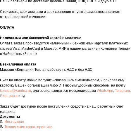
Наши партнеры по доставке: Деловые Линии, ПЭК, CDEK и другие ТК
Стоимость, срок доставки и срок хранения в пункте самовывоза зависят
от транспортной компании.
ОПЛАТА
Наличными или банковской картой в магазине
Оплата заказа производится наличными и банковскими картами платежных
систем Visa, MasterCard и Maestro, МИР в нашем магазине «Компания Тепла»
в Набережных Челнах
Контакты
+7 (8552) 78-33-11
Безналичная оплата
Магазин «Компания Тепла» работает с НДС и без НДС
Заказать звонок
Счет на оплату можно получить связавшись с менеджером, и прислав ему
Почта: komtep@yandex.ru
карточку Вашей организации либо ИП любым удобным способом: на почту
komtep@yandex.ru
, или воспользоваться мессенджерами
WhatsApp
,
Telegram
,
ВКонтакте
и тд.
Заказ будет доступен после поступления средств на наш расчетный счет
Покупателям
магазина.
Документы
📝
Инструкция
Пн-Пт: 8:00 - 17:00
Сб: 8:00 - 14:00
📝
Технические характеристики