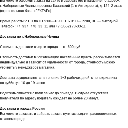
Вы можете оформить заказ на сайте и забрать его в магазине по адресу:
г. Набережные Челны, проспект Казанский (1-я Автодорога), д. 124, 2 этаж
(строительная база «ГЕКТАР»)
Время работы: с ПН по ПТ 9:00—18:00, СБ 9:00—15:00, ВС — выходной
Телефон:
+7−937−778−33−11
или
+7 (8552) 78-33-11
Доставка по г. Набережные Челны
Стоимость доставки в черте города — от 600 руб.
Стоимость доставки в близлежащие населённые пункты рассчитывается
индивидуально и зависит от удаленности от города, стоимость можно
уточнить у менеджеров магазина.
Доставка осуществляется в течение 1−3 рабочих дней, с понедельника
по субботу с 10 до 19 часов.
Водитель свяжется с вами за час до приезда. В случае отсутствия
получателя по адресу водитель ожидает не более 20 минут.
Доставка в города России
Вы можете заказать и забрать заказ в пунктах выдачи, расположенных
в вашем городе.
таж
Каталог
О компании
Акции
Статьи