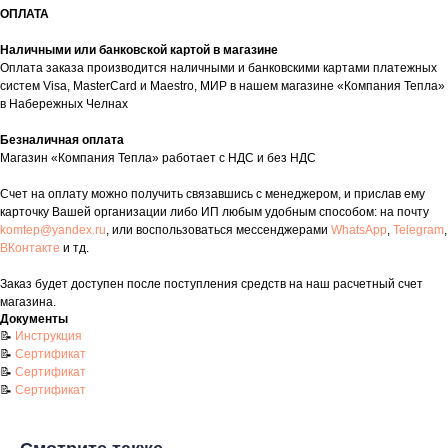
ОПЛАТА
Наличными или банковской картой в магазине
Оплата заказа производится наличными и банковскими картами платежных
систем Visa, MasterCard и Maestro, МИР в нашем магазине «Компания Тепла»
в Набережных Челнах
Контакты
Безналичная оплата
Магазин «Компания Тепла» работает с НДС и без НДС
+7 (8552) 78-33-11
Счет на оплату можно получить связавшись с менеджером, и прислав ему
Заказать звонок
карточку Вашей организации либо ИП любым удобным способом: на почту
Почта: komtep@yandex.ru
komtep@yandex.ru
, или воспользоваться мессенджерами
WhatsApp
,
Telegram
,
ВКонтакте
и тд.
Заказ будет доступен после поступления средств на наш расчетный счет
магазина.
Документы
Покупателям
📝
Инструкция
📝
Сертификат
Пн-Пт: 8:00 - 17:00
📝
Сертификат
Сб: 8:00 - 14:00
📝
Сертификат
Адрес магазина:
г. Набережные
Челны, проспект Казанский, д. 124