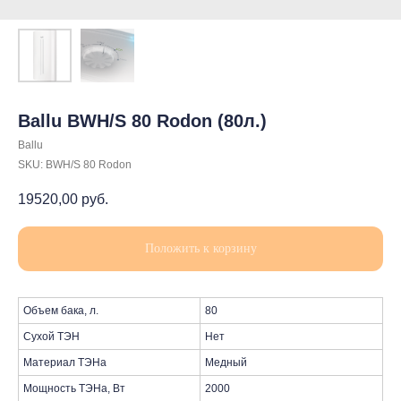
Ballu BWH/S 80 Rodon (80л.)
Ballu
SKU:
BWH/S 80 Rodon
19520,00
руб.
Положить к корзину
Объем бака, л.
80
Сухой ТЭН
Нет
Материал ТЭНа
Медный
Мощность ТЭНа, Вт
2000