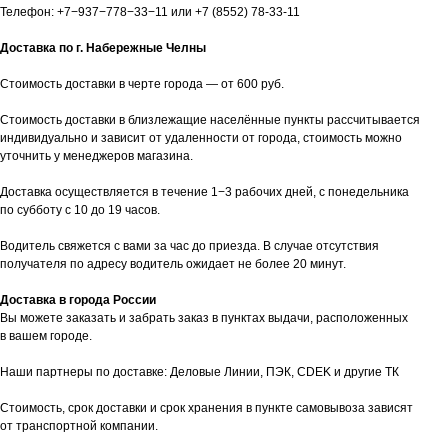
Телефон:
+7−937−778−33−11
или
+7 (8552) 78-33-11
Доставка по г. Набережные Челны
Стоимость доставки в черте города — от 600 руб.
Стоимость доставки в близлежащие населённые пункты рассчитывается
индивидуально и зависит от удаленности от города, стоимость можно
уточнить у менеджеров магазина.
Доставка осуществляется в течение 1−3 рабочих дней, с понедельника
по субботу с 10 до 19 часов.
Водитель свяжется с вами за час до приезда. В случае отсутствия
получателя по адресу водитель ожидает не более 20 минут.
Доставка в города России
Вы можете заказать и забрать заказ в пунктах выдачи, расположенных
в вашем городе.
Наши партнеры по доставке: Деловые Линии, ПЭК, CDEK и другие ТК
таж
Каталог
О компании
Акции
Статьи
Стоимость, срок доставки и срок хранения в пункте самовывоза зависят
от транспортной компании.