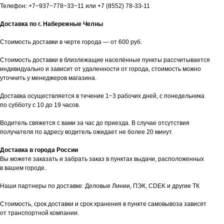
Телефон:
+7−937−778−33−11
или
+7 (8552) 78-33-11
Доставка по г. Набережные Челны
Стоимость доставки в черте города — от 600 руб.
Стоимость доставки в близлежащие населённые пункты рассчитывается
индивидуально и зависит от удаленности от города, стоимость можно
уточнить у менеджеров магазина.
Доставка осуществляется в течение 1−3 рабочих дней, с понедельника
по субботу с 10 до 19 часов.
Водитель свяжется с вами за час до приезда. В случае отсутствия
получателя по адресу водитель ожидает не более 20 минут.
Доставка в города России
Вы можете заказать и забрать заказ в пунктах выдачи, расположенных
в вашем городе.
Наши партнеры по доставке: Деловые Линии, ПЭК, CDEK и другие ТК
таж
Каталог
О компании
Акции
Статьи
Стоимость, срок доставки и срок хранения в пункте самовывоза зависят
от транспортной компании.