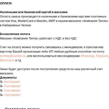
ОПЛАТА
Наличными или банковской картой в магазине
Оплата заказа производится наличными и банковскими картами платежных
систем Visa, MasterCard и Maestro, МИР в нашем магазине «Компания Тепла»
в Набережных Челнах
Контакты
Безналичная оплата
Магазин «Компания Тепла» работает с НДС и без НДС
+7 (8552) 78-33-11
Счет на оплату можно получить связавшись с менеджером, и прислав ему
Заказать звонок
карточку Вашей организации либо ИП любым удобным способом: на почту
Почта: komtep@yandex.ru
komtep@yandex.ru
, или воспользоваться мессенджерами
WhatsApp
,
Telegram
,
ВКонтакте
и тд.
Заказ будет доступен после поступления средств на наш расчетный счет
магазина.
Документы
Покупателям
📝
Инструкция
📝
Сертификат
Пн-Пт: 8:00 - 17:00
📝
Сертификат
Сб: 8:00 - 14:00
📝
Сертификат
Адрес магазина:
г. Набережные
Челны, проспект Казанский, д. 124