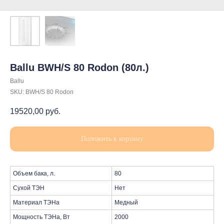
Ballu BWH/S 80 Rodon (80л.)
Ballu
SKU:
BWH/S 80 Rodon
19520,00
руб.
Положить к корзину
Объем бака, л.
80
Сухой ТЭН
Нет
Материал ТЭНа
Медный
Мощность ТЭНа, Вт
2000