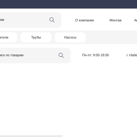
О компании
Монтаж
Акции
Статьи
Трубы
Насосы
варам
Пн-пт: 9:00-18:00
г. Набережные Челны