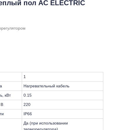
теплый пол AC ELECTRIC
орегулятором
1
а
Нагревательный кабель
ь, кВт
0.15
 В
220
ти
IP66
Да (при использовании
терморегулятора)