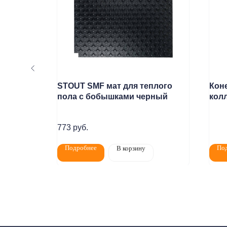
атич. с
STOUT SMF мат для теплого
Кон
аном
пола с бобышками черный
кол
воз
773
руб.
Подробнее
По
В корзину
Покупат
Политика конфидециальности
Разработка сайта
Пн-Пт: 8:00 - 1
Сб: 8:00 - 14:0
2020-2026 © ООО "Компания Тепла"
ИНН 1650388470
Адрес магази
ОГРН 1201600013867
Челны, проспек