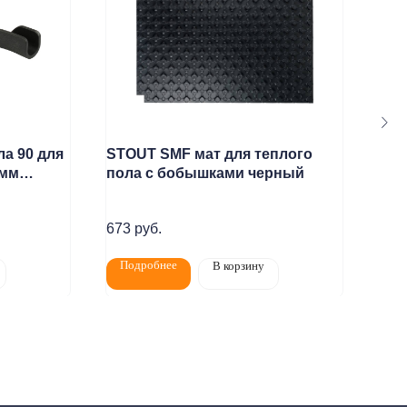
ла 90 для
STOUT SMF мат для теплого
Авт
 мм
пола с бобышками черный
воз
пря
Статьи
Контакты
673
руб.
Подробнее
По
В корзину