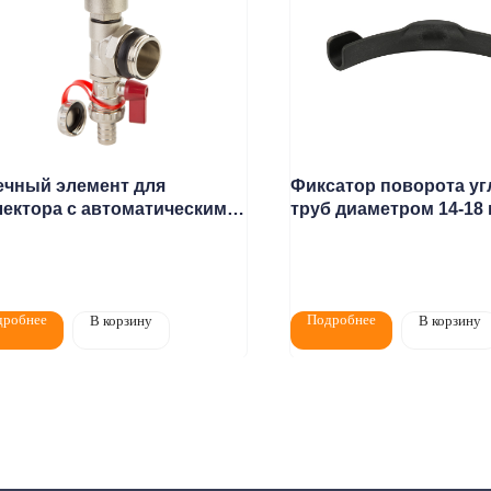
ечный элемент для
Фиксатор поворота уг
лектора с автоматическим
труб диаметром 14-18
духоотводчиком
(пластик)
Монтаж
Каталог
О компании
Акции
дробнее
Подробнее
В корзину
В корзину
елям
Контакты
+7 (8552) 78-33-11
7:00
0
Заказать звонок
на:
г. Набережные
т Казанский, д. 124
Почта: komtep@yandex.ru