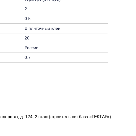
2
0.5
В плиточный клей
20
России
0.7
одорога), д. 124, 2 этаж (строительная база «ГЕКТАР»)