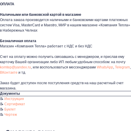
ОПЛАТА
Наличными или банковской картой в магазине
Оплата заказа производится наличными и банковскими картами платежных
таж
Каталог
О компании
Акции
Статьи
систем Visa, MasterCard и Maestro, МИР в нашем магазине «Компания Тепла»
в Набережных Челнах
Безналичная оплата
Магазин «Компания Тепла» работает с НДС и без НДС
Счет на оплату можно получить связавшись с менеджером, и прислав ему
карточку Вашей организации либо ИП любым удобным способом: на почту
komtep@yandex.ru
, или воспользоваться мессенджерами
WhatsApp
,
Telegram
,
ВКонтакте
и тд.
Контакты
Заказ будет доступен после поступления средств на наш расчетный счет
+7 (8552) 78-33-11
магазина.
Документы
Заказать звонок
📝
Инструкция
Почта: komtep@yandex.ru
📝
Сертификат
📝
Буклет
📝
Чертеж