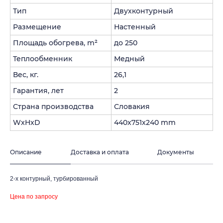
Тип
Двухконтурный
Размещение
Настенный
Площадь обогрева, m²
до 250
Теплообменник
Медный
Вес, кг.
26,1
Гарантия, лет
2
Страна производства
Словакия
WxHxD
440x751x240 mm
Описание
Доставка и оплата
Документы
таж
Каталог
О компании
Акции
Статьи
2-х контурный, турбированный
Цена по запросу