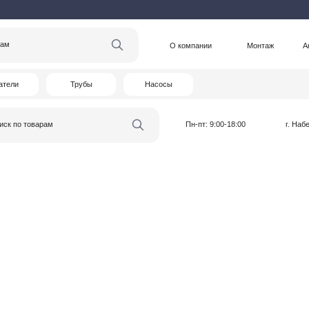
О компании
Монтаж
Акции
Статьи
Трубы
Насосы
варам
Пн-пт: 9:00-18:00
г. Набережные Челны