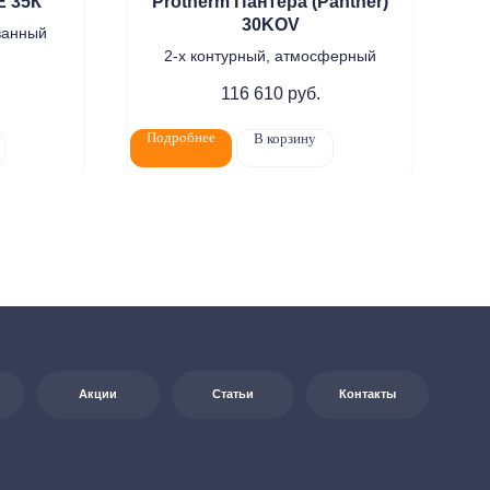
E 35К
Protherm Пантера (Panther)
30KOV
ванный
2-х контурный, атмосферный
116 610
руб.
Подробнее
По
В корзину