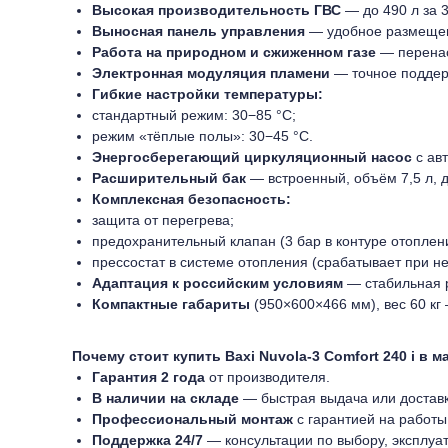
Высокая производительность ГВС
— до 490 л за 
Выносная панель управления
— удобное размещен
Работа на природном и сжиженном газе
— перенас
Электронная модуляция пламени
— точное поддер
Гибкие настройки температуры:
стандартный режим: 30−85 °C;
режим «тёплые полы»: 30−45 °C.
Энергосберегающий циркуляционный насос
с ав
Расширительный бак
— встроенный, объём 7,5 л, д
Комплексная безопасность:
защита от перегрева;
предохранительный клапан (3 бар в контуре отоплени
прессостат в системе отопления (срабатывает при н
Адаптация к российским условиям
— стабильная р
Компактные габариты
(950×600×466 мм), вес 60 кг
Почему стоит купить Baxi Nuvola‑3 Comfort 240 i в
Гарантия 2 года
от производителя.
В наличии на складе
— быстрая выдача или доставк
Профессиональный монтаж
с гарантией на работы
Поддержка 24/7
— консультации по выбору, эксплуа