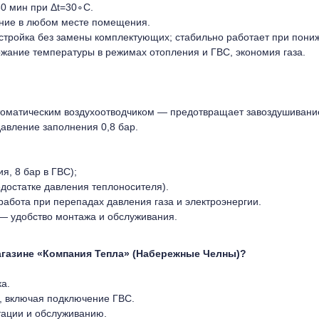
30 мин при Δt=30∘C.
ие в любом месте помещения.
тройка без замены комплектующих; стабильно работает при пониж
жание температуры в режимах отопления и ГВС, экономия газа.
томатическим воздухоотводчиком — предотвращает завоздушивани
авление заполнения 0,8 бар.
я, 8 бар в ГВС);
едостатке давления теплоносителя).
абота при перепадах давления газа и электроэнергии.
 — удобство монтажа и обслуживания.
 магазине «Компания Тепла» (Набережные Челны)?
а.
, включая подключение ГВС.
тации и обслуживанию.