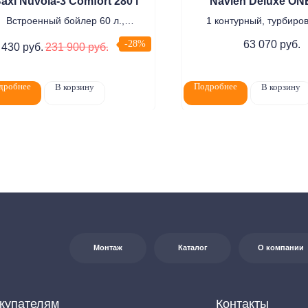
axi Nuvola-3 Comfort 280 i
Navien Deluxe ON
Встроенный бойлер 60 л.,
1 контурный, турбиро
атмосферный
елям
Контакты
-28%
63 070
руб.
 430
руб.
231 900
руб.
+7 (8552) 78-33-11
7:00
0
дробнее
Подробнее
В корзину
В корзину
Заказать звонок
на:
г. Набережные
т Казанский, д. 124
Почта: komtep@yandex.ru
яется публичной офертой в соответствии со ст. 437 (2) ГК РФ. Для получения
джерам по контактам, указанным на сайте (телефон: +7-937-778-33-11, +7 (8552) 78-33-