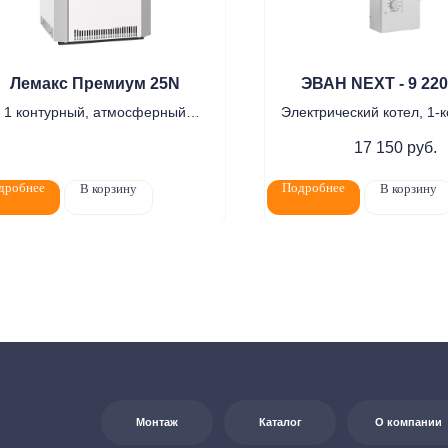
Лемакс Премиум 25N
ЭВАН NEXT - 9 220
1 контурный, атмосферный
Электрический котел, 1-
17 150
руб.
Цена по запросу
дробнее
Подробнее
В корзину
В корзину
Монтаж
Каталог
О компании
Акции
елям
Контакты
+7 (8552) 78-33-11
7:00
0
Заказать звонок
на:
г. Набережные
т Казанский, д. 124
Почта: komtep@yandex.ru