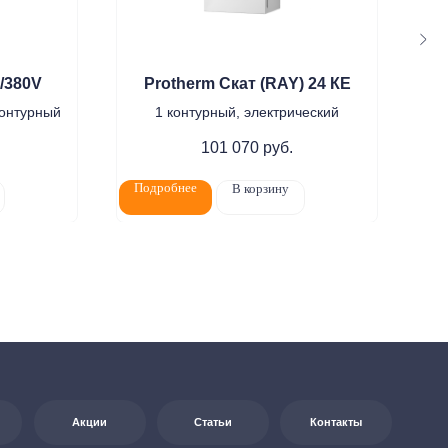
/380V
Protherm Скат (RAY) 24 КE
контурный
1 контурный, электрический
101 070
руб.
Подробнее
По
В корзину
Статьи
Контакты