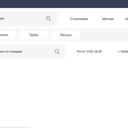
О компании
Монтаж
Акции
Статьи
Трубы
Насосы
варам
Пн-пт: 9:00-18:00
г. Набережные Челны