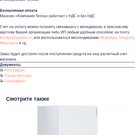
Почта: komtep@yandex.ru
Безналичная оплата
Магазин «Компания Тепла» работает с НДС и без НДС
Счет на оплату можно получить связавшись с менеджером, и прислав ему
Покупателям
карточку Вашей организации либо ИП любым удобным способом: на почту
komtep@yandex.ru
, или воспользоваться мессенджерами
WhatsApp
,
Telegram
,
Пн-Пт: 8:00 - 17:00
ВКонтакте
и тд.
Сб: 8:00 - 14:00
Заказ будет доступен после поступления средств на наш расчетный счет
Адрес магазина:
г. Набережные
магазина.
Челны, проспект Казанский, д. 124
Документы
📝
Инструкция
Данный интернет‑сайт носит информационный характер и ни
📝
Схема монтажа
при каких условиях не является публичной офертой в
📝
Сертификат
соответствии со ст. 437 (2) ГК РФ. Для получения подробной
информации о наличии и стоимости товаров/услуг обратитесь
к нашим менеджерам по контактам, указанным на сайте
(телефон: +7-937-778-33-11, +7 (8552) 78-33-11, email:
Смотрите также
komtep@yandex.ru)
2020-2026 © ООО "Компания Тепла"
ИНН 1650388470
ОГРН 1201600013867