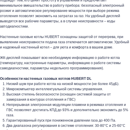
подойдут тем, кто ценит простоту в управлении и предпочитает
минимальное вмешательство в работу прибора: безопасный электронный
розжиг и автоматическое регулирование мощности при выборе режима
отопления позволят экономить на затратах за газ. На удобный дисплей
выводятся все рабочие параметры, а в случае неисправности – коды
автодиагностики.
Настенные газовые котлы HUBERT оснащены защитой от перегрева, при
выявлении неисправности подача газа отключается автоматически. Удобный
и надежный настенный котел – для уюта и комфорта в вашем доме.
ЖК-дисплей показывает всю необходимую информацию о работе котла
(температуру, настроенные параметры, информацию о работе системы
самодиагностики, параметры недельного программирования).
Особенности настенных газовых котлов HUBERT DL
Низкий шум при работе котла на низкой мощности (не более 45дБ).
Микрокомпьютер интеллектуальной системы управления.
Высокая степень безопасности (оснащен системой защиты от
замерзания в контурах отопления и ГВС)
Непрерывная электронная модуляции пламени в режимах отопления и
ГВС позволяет достигать КПД до 93% и дополнительно экономить до 5%
газа.
Гарантированный пуск при пониженном давлении газа до 400 Па.
Два диапазона регулирования в системе отопления: 30-80°C и 25-60°С