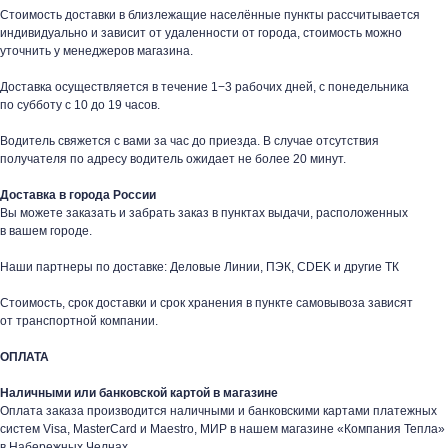
Стоимость доставки в близлежащие населённые пункты рассчитывается
индивидуально и зависит от удаленности от города, стоимость можно
уточнить у менеджеров магазина.
Доставка осуществляется в течение 1−3 рабочих дней, с понедельника
по субботу с 10 до 19 часов.
Водитель свяжется с вами за час до приезда. В случае отсутствия
получателя по адресу водитель ожидает не более 20 минут.
таж
Каталог
О компании
Акции
Статьи
Доставка в города России
Вы можете заказать и забрать заказ в пунктах выдачи, расположенных
в вашем городе.
Наши партнеры по доставке: Деловые Линии, ПЭК, CDEK и другие ТК
Стоимость, срок доставки и срок хранения в пункте самовывоза зависят
от транспортной компании.
Контакты
ОПЛАТА
+7 (8552) 78-33-11
Наличными или банковской картой в магазине
Оплата заказа производится наличными и банковскими картами платежных
систем Visa, MasterCard и Maestro, МИР в нашем магазине «Компания Тепла»
Заказать звонок
в Набережных Челнах