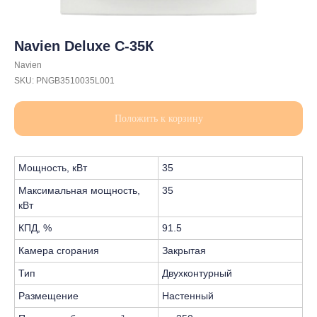
Navien Deluxe C-35К
Navien
SKU:
PNGB3510035L001
Положить к корзину
Мощность, кВт
35
Максимальная мощность,
35
кВт
КПД, %
91.5
Камера сгорания
Закрытая
Тип
Двухконтурный
Размещение
Настенный