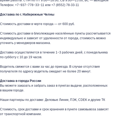
Время работы: с ПН по ПТ 9:00—18:00, СБ 9:00—15:00, ВС — выходной
Телефон:
+7−937−778−33−11
или
+7 (8552) 78-33-11
Доставка по г. Набережные Челны
Стоимость доставки в черте города — от 600 руб.
Стоимость доставки в близлежащие населённые пункты рассчитывается
индивидуально и зависит от удаленности от города, стоимость можно
уточнить у менеджеров магазина.
Доставка осуществляется в течение 1−3 рабочих дней, с понедельника
по субботу с 10 до 19 часов.
Водитель свяжется с вами за час до приезда. В случае отсутствия
получателя по адресу водитель ожидает не более 20 минут.
Доставка в города России
Вы можете заказать и забрать заказ в пунктах выдачи, расположенных
в вашем городе.
Наши партнеры по доставке: Деловые Линии, ПЭК, CDEK и другие ТК
таж
Каталог
О компании
Акции
Статьи
Стоимость, срок доставки и срок хранения в пункте самовывоза зависят
от транспортной компании.