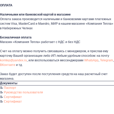
ОПЛАТА
Наличными или банковской картой в магазине
Оплата заказа производится наличными и банковскими картами платежных
систем Visa, MasterCard и Maestro, МИР в нашем магазине «Компания Тепла»
в Набережных Челнах
Контакты
Безналичная оплата
+7 (8552) 78-33-11
Магазин «Компания Тепла» работает с НДС и без НДС
Счет на оплату можно получить связавшись с менеджером, и прислав ему
Заказать звонок
карточку Вашей организации либо ИП любым удобным способом: на почту
Почта: komtep@yandex.ru
komtep@yandex.ru
, или воспользоваться мессенджерами
WhatsApp
,
Telegram
,
ВКонтакте
и тд.
Заказ будет доступен после поступления средств на наш расчетный счет
магазина.
Документы
Покупателям
📝
Паспорт
📝
Руководство пользователя
Пн-Пт: 8:00 - 17:00
Сб: 8:00 - 14:00
📝
Сертификат
📝
Сертификат
Адрес магазина:
г. Набережные
Челны, проспект Казанский, д. 124