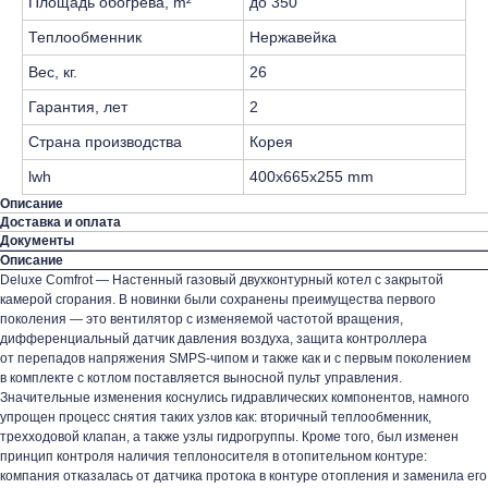
Площадь обогрева, m²
до 350
Теплообменник
Нержавейка
Вес, кг.
26
Гарантия, лет
2
Страна производства
Корея
lwh
400x665x255 mm
Описание
Доставка и оплата
Документы
Описание
Deluxe Comfrot — Настенный газовый двухконтурный котел с закрытой
камерой сгорания. В новинки были сохранены преимущества первого
поколения — это вентилятор с изменяемой частотой вращения,
дифференциальный датчик давления воздуха, защита контроллера
от перепадов напряжения SMPS-чипом и также как и с первым поколением
в комплекте с котлом поставляется выносной пульт управления.
Значительные изменения коснулись гидравлических компонентов, намного
упрощен процесс снятия таких узлов как: вторичный теплообменник,
трехходовой клапан, а также узлы гидрогруппы. Кроме того, был изменен
принцип контроля наличия теплоносителя в отопительном контуре:
компания отказалась от датчика протока в контуре отопления и заменила его