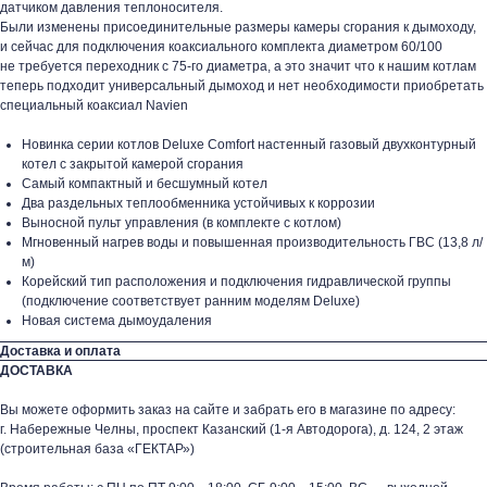
датчиком давления теплоносителя.
Были изменены присоединительные размеры камеры сгорания к дымоходу,
и сейчас для подключения коаксиального комплекта диаметром 60/100
не требуется переходник с 75-го диаметра, а это значит что к нашим котлам
теперь подходит универсальный дымоход и нет необходимости приобретать
специальный коаксиал Navien
Новинка серии котлов Deluxe Comfort настенный газовый двухконтурный
котел с закрытой камерой сгорания
Самый компактный и бесшумный котел
Два раздельных теплообменника устойчивых к коррозии
Выносной пульт управления (в комплекте с котлом)
Мгновенный нагрев воды и повышенная производительность ГВС (13,8 л/
м)
Корейский тип расположения и подключения гидравлической группы
(подключение соответствует ранним моделям Deluxe)
Новая система дымоудаления
Доставка и оплата
ДОСТАВКА
Вы можете оформить заказ на сайте и забрать его в магазине по адресу:
г. Набережные Челны, проспект Казанский (1-я Автодорога), д. 124, 2 этаж
(строительная база «ГЕКТАР»)