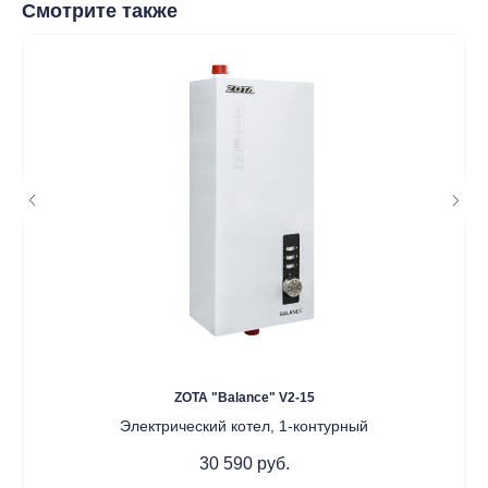
Смотрите также
Данный интернет‑сайт носит информационный характер и ни
при каких условиях не является публичной офертой в
соответствии со ст. 437 (2) ГК РФ. Для получения подробной
информации о наличии и стоимости товаров/услуг обратитесь
к нашим менеджерам по контактам, указанным на сайте
(телефон: +7-937-778-33-11, +7 (8552) 78-33-11, email:
komtep@yandex.ru)
2020-2026 © ООО "Компания Тепла"
ИНН 1650388470
ОГРН 1201600013867
Политика конфидециальности
Разработка сайта
ZOTA "Balance" V2-15
Электрический котел, 1-контурный
30 590
руб.