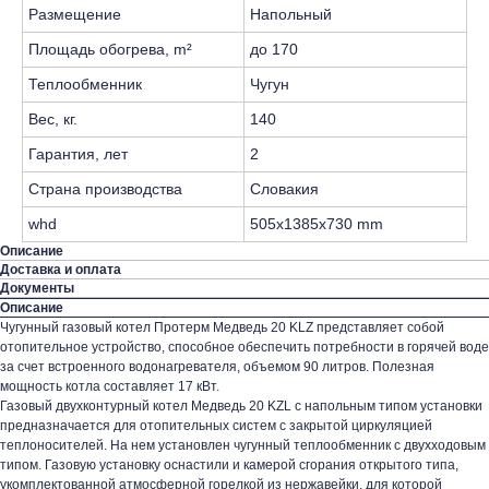
Размещение
Напольный
Площадь обогрева, m²
до 170
Теплообменник
Чугун
Вес, кг.
140
Гарантия, лет
2
Страна производства
Словакия
whd
505x1385x730 mm
Описание
Доставка и оплата
Документы
Описание
Чугунный газовый котел
Протерм Медведь 20 KLZ
представляет собой
отопительное устройство, способное обеспечить потребности в горячей воде
за счет встроенного водонагревателя, объемом 90 литров. Полезная
мощность котла составляет 17 кВт.
Газовый двухконтурный котел Медведь 20 KZL с напольным типом установки
предназначается для отопительных систем с закрытой циркуляцией
теплоносителей. На нем установлен чугунный теплообменник с двухходовым
типом. Газовую установку оснастили и камерой сгорания открытого типа,
укомплектованной атмосферной горелкой из нержавейки, для которой