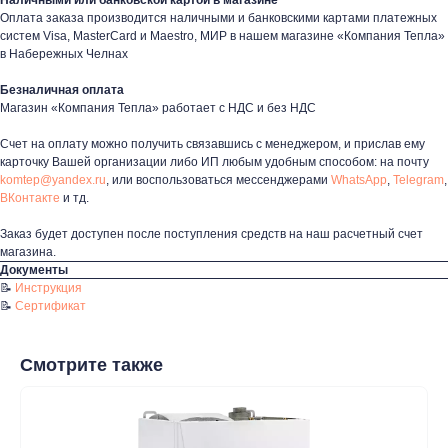
Наличными или банковской картой в магазине
Оплата заказа производится наличными и банковскими картами платежных
систем Visa, MasterCard и Maestro, МИР в нашем магазине «Компания Тепла»
в Набережных Челнах
Контакты
Безналичная оплата
+7 (8552) 78-33-11
Магазин «Компания Тепла» работает с НДС и без НДС
Заказать звонок
Счет на оплату можно получить связавшись с менеджером, и прислав ему
карточку Вашей организации либо ИП любым удобным способом: на почту
Почта: komtep@yandex.ru
komtep@yandex.ru
, или воспользоваться мессенджерами
WhatsApp
,
Telegram
,
ВКонтакте
и тд.
Заказ будет доступен после поступления средств на наш расчетный счет
магазина.
Покупателям
Документы
📝
Инструкция
Пн-Пт: 8:00 - 17:00
📝
Сертификат
Сб: 8:00 - 14:00
Адрес магазина:
г. Набережные
Смотрите также
Челны, проспект Казанский, д. 124
Данный интернет‑сайт носит информационный характер и ни
при каких условиях не является публичной офертой в
соответствии со ст. 437 (2) ГК РФ. Для получения подробной