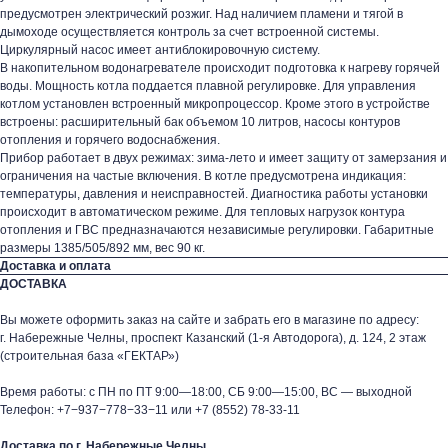
предусмотрен электрический розжиг. Над наличием пламени и тягой в
дымоходе осуществляется контроль за счет встроенной системы.
Циркулярный насос имеет антиблокировочную систему.
В накопительном водонагревателе происходит подготовка к нагреву горячей
воды. Мощность котла поддается плавной регулировке. Для управления
котлом установлен встроенный микропроцессор. Кроме этого в устройстве
встроены: расширительный бак объемом 10 литров, насосы контуров
отопления и горячего водоснабжения.
Прибор работает в двух режимах: зима-лето и имеет защиту от замерзания и
ограничения на частые включения. В котле предусмотрена индикация:
температуры, давления и неисправностей. Диагностика работы установки
происходит в автоматическом режиме. Для тепловых нагрузок контура
отопления и ГВС предназначаются независимые регулировки. Габаритные
размеры 1385/505/892 мм, вес 90 кг.
Доставка и оплата
ДОСТАВКА
Вы можете оформить заказ на сайте и забрать его в магазине по адресу:
г. Набережные Челны, проспект Казанский (1-я Автодорога), д. 124, 2 этаж
(строительная база «ГЕКТАР»)
Время работы: с ПН по ПТ 9:00—18:00, СБ 9:00—15:00, ВС — выходной
Телефон:
+7−937−778−33−11
или
+7 (8552) 78-33-11
Доставка по г. Набережные Челны