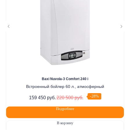
информации о наличии и стоимости товаров/услуг обратитесь
к нашим менеджерам по контактам, указанным на сайте
(телефон: +7-937-778-33-11, +7 (8552) 78-33-11, email:
komtep@yandex.ru)
2020-2026 © ООО "Компания Тепла"
ИНН 1650388470
ОГРН 1201600013867
Политика конфидециальности
Разработка сайта
Baxi Nuvola-3 Comfort 240 i
Встроенный бойлер 60 л., атмосферный
-28%
159 450
руб.
220 500
руб.
Подробнее
В корзину