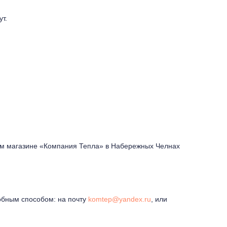
ут.
шем магазине «Компания Тепла» в Набережных Челнах
обным способом: на почту
komtep@yandex.ru
, или