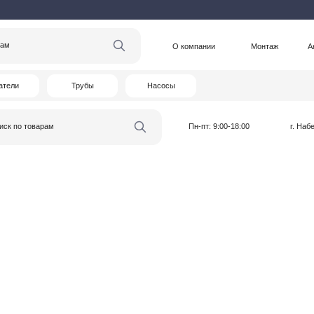
О компании
Монтаж
Акции
Статьи
Трубы
Насосы
варам
Пн-пт: 9:00-18:00
г. Набережные Челны