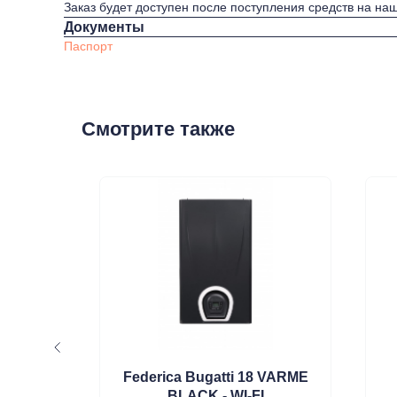
Заказ будет доступен после поступления средств на наш
Документы
Паспорт
Смотрите также
E 35
Federica Bugatti 18 VARME
BLACK - WI-FI