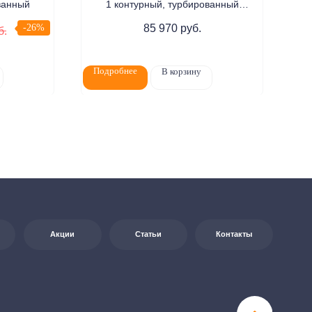
ванный
1 контурный, турбированный
Эл
Статьи
Контакты
-26%
85 970
руб.
б.
Цена по запросу
Подробнее
По
В корзину