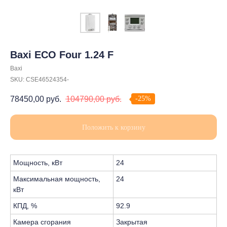
Baxi ECO Four 1.24 F
Baxi
SKU:
CSE46524354-
-25%
78450,00
руб.
104790,00
руб.
Положить к корзину
Мощность, кВт
24
Максимальная мощность,
24
кВт
КПД, %
92.9
Камера сгорания
Закрытая