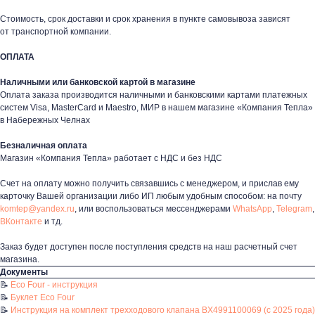
Стоимость, срок доставки и срок хранения в пункте самовывоза зависят
от транспортной компании.
Контакты
ОПЛАТА
+7 (8552) 78-33-11
Наличными или банковской картой в магазине
Заказать звонок
Оплата заказа производится наличными и банковскими картами платежных
систем Visa, MasterCard и Maestro, МИР в нашем магазине «Компания Тепла»
Почта: komtep@yandex.ru
в Набережных Челнах
Безналичная оплата
Магазин «Компания Тепла» работает с НДС и без НДС
Покупателям
Счет на оплату можно получить связавшись с менеджером, и прислав ему
карточку Вашей организации либо ИП любым удобным способом: на почту
Пн-Пт: 8:00 - 17:00
komtep@yandex.ru
, или воспользоваться мессенджерами
WhatsApp
,
Telegram
,
Сб: 8:00 - 14:00
ВКонтакте
и тд.
Адрес магазина:
г. Набережные
Заказ будет доступен после поступления средств на наш расчетный счет
Челны, проспект Казанский, д. 124
магазина.
Документы
Данный интернет‑сайт носит информационный характер и ни
📝
Eco Four - инструкция
при каких условиях не является публичной офертой в
📝
Буклет Eco Four
соответствии со ст. 437 (2) ГК РФ. Для получения подробной
📝
Инструкция на комплект трехходового клапана BX4991100069 (c 2025 года)
информации о наличии и стоимости товаров/услуг обратитесь