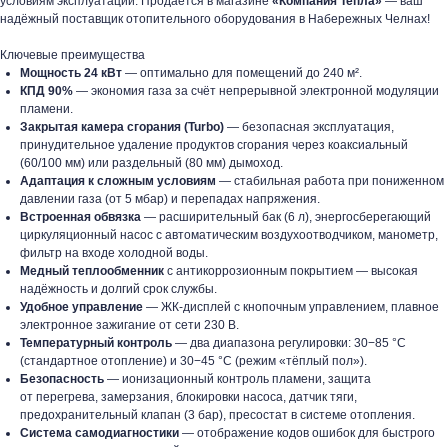
условиям эксплуатации. Продаётся в магазине
«Компания Тепла»
— ваш
надёжный поставщик отопительного оборудования в Набережных Челнах!
Ключевые преимущества
Мощность 24 кВт
— оптимально для помещений до 240 м².
КПД 90%
— экономия газа за счёт непрерывной электронной модуляции
пламени.
Закрытая камера сгорания (Turbo)
— безопасная эксплуатация,
принудительное удаление продуктов сгорания через коаксиальный
(60/100 мм) или раздельный (80 мм) дымоход.
Адаптация к сложным условиям
— стабильная работа при пониженном
давлении газа (от 5 мбар) и перепадах напряжения.
Встроенная обвязка
— расширительный бак (6 л), энергосберегающий
циркуляционный насос с автоматическим воздухоотводчиком, манометр,
фильтр на входе холодной воды.
Медный теплообменник
с антикоррозионным покрытием — высокая
надёжность и долгий срок службы.
Удобное управление
— ЖК‑дисплей с кнопочным управлением, плавное
электронное зажигание от сети 230 В.
Температурный контроль
— два диапазона регулировки: 30−85 °C
(стандартное отопление) и 30−45 °C (режим «тёплый пол»).
Безопасность
— ионизационный контроль пламени, защита
от перегрева, замерзания, блокировки насоса, датчик тяги,
предохранительный клапан (3 бар), пресостат в системе отопления.
Система самодиагностики
— отображение кодов ошибок для быстрого