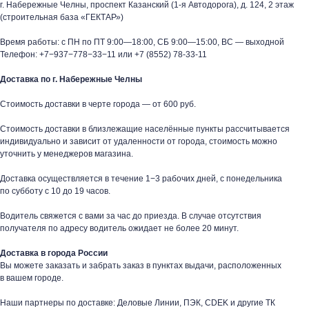
г. Набережные Челны, проспект Казанский (1-я Автодорога), д. 124, 2 этаж
(строительная база «ГЕКТАР»)
Время работы: с ПН по ПТ 9:00—18:00, СБ 9:00—15:00, ВС — выходной
Телефон:
+7−937−778−33−11
или
+7 (8552) 78-33-11
Доставка по г. Набережные Челны
Стоимость доставки в черте города — от 600 руб.
Стоимость доставки в близлежащие населённые пункты рассчитывается
индивидуально и зависит от удаленности от города, стоимость можно
уточнить у менеджеров магазина.
Доставка осуществляется в течение 1−3 рабочих дней, с понедельника
по субботу с 10 до 19 часов.
Водитель свяжется с вами за час до приезда. В случае отсутствия
таж
Каталог
О компании
Акции
Статьи
получателя по адресу водитель ожидает не более 20 минут.
Доставка в города России
Вы можете заказать и забрать заказ в пунктах выдачи, расположенных
в вашем городе.
Наши партнеры по доставке: Деловые Линии, ПЭК, CDEK и другие ТК