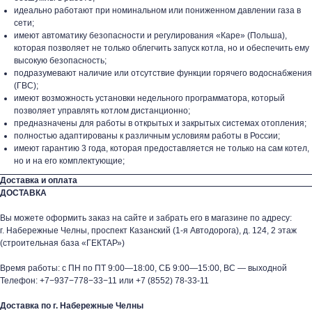
идеально работают при номинальном или пониженном давлении газа в
сети;
имеют автоматику безопасности и регулирования «Каре» (Польша),
которая позволяет не только облегчить запуск котла, но и обеспечить ему
высокую безопасность;
подразумевают наличие или отсутствие функции горячего водоснабжения
(ГВС);
имеют возможность установки недельного программатора, который
позволяет управлять котлом дистанционно;
предназначены для работы в открытых и закрытых системах отопления;
полностью адаптированы к различным условиям работы в России;
имеют гарантию 3 года, которая предоставляется не только на сам котел,
но и на его комплектующие;
Доставка и оплата
ДОСТАВКА
Вы можете оформить заказ на сайте и забрать его в магазине по адресу:
г. Набережные Челны, проспект Казанский (1-я Автодорога), д. 124, 2 этаж
(строительная база «ГЕКТАР»)
Время работы: с ПН по ПТ 9:00—18:00, СБ 9:00—15:00, ВС — выходной
Телефон:
+7−937−778−33−11
или
+7 (8552) 78-33-11
Доставка по г. Набережные Челны