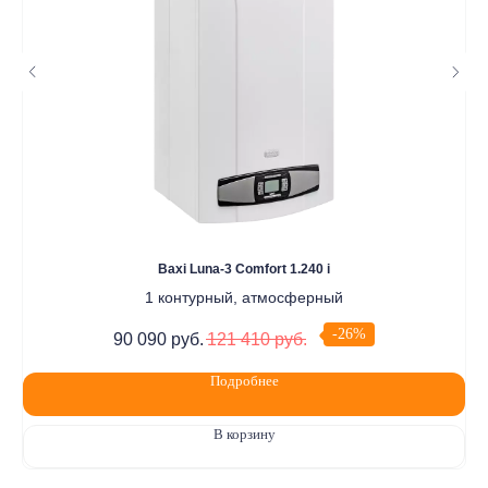
(телефон: +7-937-778-33-11, +7 (8552) 78-33-11, email:
komtep@yandex.ru)
2020-2026 © ООО "Компания Тепла"
ИНН 1650388470
ОГРН 1201600013867
Политика конфидециальности
Разработка сайта
Baxi Luna-3 Comfort 1.240 i
1 контурный, атмосферный
-26%
90 090
руб.
121 410
руб.
Подробнее
В корзину