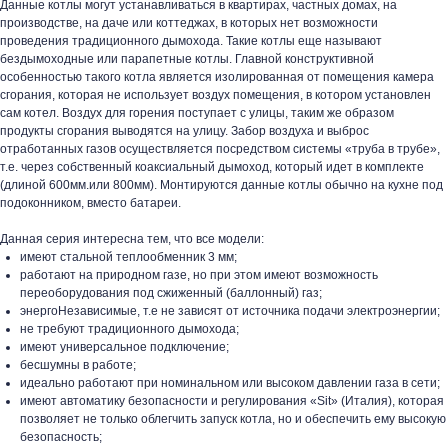
Данные котлы могут устанавливаться в квартирах, частных домах, на
производстве, на даче или коттеджах, в которых нет возможности
проведения традиционного дымохода. Такие котлы еще называют
бездымоходные или парапетные котлы. Главной конструктивной
особенностью такого котла является изолированная от помещения камера
сгорания, которая не использует воздух помещения, в котором установлен
сам котел. Воздух для горения поступает с улицы, таким же образом
продукты сгорания выводятся на улицу. Забор воздуха и выброс
отработанных газов осуществляется посредством системы «труба в трубе»,
т.е. через собственный коаксиальный дымоход, который идет в комплекте
(длиной 600мм.или 800мм). Монтируются данные котлы обычно на кухне под
подоконником, вместо батареи.
Данная серия интересна тем, что все модели:
имеют стальной теплообменник 3 мм;
работают на природном газе, но при этом имеют возможность
переоборудования под сжиженный (баллонный) газ;
энергоНезависимые, т.е не зависят от источника подачи электроэнергии;
не требуют традиционного дымохода;
имеют универсальное подключение;
бесшумны в работе;
идеально работают при номинальном или высоком давлении газа в сети;
имеют автоматику безопасности и регулирования «Sit» (Италия), которая
позволяет не только облегчить запуск котла, но и обеспечить ему высокую
безопасность;