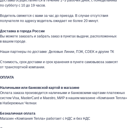
Доставка осуществляется в течение 1−3 рабочих дней, с понедельника
по субботу с 10 до 19 часов.
Водитель свяжется с вами за час до приезда. В случае отсутствия
получателя по адресу водитель ожидает не более 20 минут.
таж
Каталог
О компании
Акции
Статьи
Доставка в города России
Вы можете заказать и забрать заказ в пунктах выдачи, расположенных
в вашем городе.
Наши партнеры по доставке: Деловые Линии, ПЭК, CDEK и другие ТК
Стоимость, срок доставки и срок хранения в пункте самовывоза зависят
от транспортной компании.
Контакты
ОПЛАТА
+7 (8552) 78-33-11
Наличными или банковской картой в магазине
Оплата заказа производится наличными и банковскими картами платежных
Заказать звонок
систем Visa, MasterCard и Maestro, МИР в нашем магазине «Компания Тепла»
в Набережных Челнах
Почта: komtep@yandex.ru
Безналичная оплата
Магазин «Компания Тепла» работает с НДС и без НДС