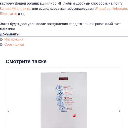
карточку Вашей организации либо ИП любым удобным способом: на почту
Покупателям
komtep@yandex.ru
, или воспользоваться мессенджерами
WhatsApp
,
Telegram
,
ВКонтакте
и тд.
Пн-Пт: 8:00 - 17:00
Сб: 8:00 - 14:00
Заказ будет доступен после поступления средств на наш расчетный счет
магазина.
Адрес магазина:
г. Набережные
Документы
Челны, проспект Казанский, д. 124
📝
Инструкция
📝
Сертификат
Данный интернет‑сайт носит информационный характер и ни
при каких условиях не является публичной офертой в
соответствии со ст. 437 (2) ГК РФ. Для получения подробной
Смотрите также
информации о наличии и стоимости товаров/услуг обратитесь
к нашим менеджерам по контактам, указанным на сайте
(телефон: +7-937-778-33-11, +7 (8552) 78-33-11, email:
komtep@yandex.ru)
2020-2026 © ООО "Компания Тепла"
ИНН 1650388470
ОГРН 1201600013867
Политика конфидециальности
Разработка сайта