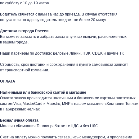
по субботу с 10 до 19 часов.
Водитель свяжется с вами за час до приезда. В случае отсутствия
получателя по адресу водитель ожидает не более 20 минут.
таж
Каталог
О компании
Акции
Статьи
Доставка в города России
Вы можете заказать и забрать заказ в пунктах выдачи, расположенных
в вашем городе.
Наши партнеры по доставке: Деловые Линии, ПЭК, CDEK и другие ТК
Стоимость, срок доставки и срок хранения в пункте самовывоза зависят
от транспортной компании.
ОПЛАТА
Контакты
Наличными или банковской картой в магазине
+7 (8552) 78-33-11
Оплата заказа производится наличными и банковскими картами платежных
систем Visa, MasterCard и Maestro, МИР в нашем магазине «Компания Тепла»
Заказать звонок
в Набережных Челнах
Почта: komtep@yandex.ru
Безналичная оплата
Магазин «Компания Тепла» работает с НДС и без НДС
Счет на оплату можно получить связавшись с менеджером, и прислав ему