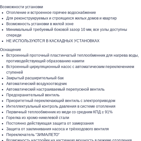
Возможности установки
Отопление и встроенное горячее водоснабжение
Для реконструируемых и строящихся жилых домов и квартир
Возможность установки в жилой зоне
Минимальный требуемый боковой зазор 10 мм, все узлы доступны
спереди
НЕ ИСПОЛЬЗУЮТСЯ В КАСКАДНЫХ УСТАНОВКАХ
Оснащение
Встроенный проточный пластинчатый теплообменник для нагрева воды,
противодействующий образованию накипи
Встроенный циркуляционный насос с автоматическим переключением
ступеней
Закрытый расширительный бак
Автоматический воздухоотводчик
Автоматический настраиваемый перепускной вентиль
Предохранительный вентиль
Приоритетный переключающий вентиль с электроприводом
Интеллектуальный контроль давления в системе отопления
Первичный теплообменник из меди со средним КПД ≥ 91%
Горелка из хромо-никелевой стали
Постоянно действующая защита от замерзания
Защита от заклинивания насоса и трёхходового вентиля
Переключатель “ЗИМА/ЛЕТО”
Возможность настройки на частичную мощность в режиме отопления