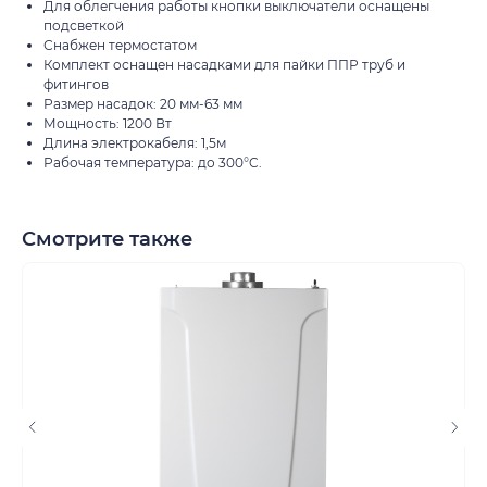
Для облегчения работы кнопки выключатели оснащены
подсветкой
Снабжен термостатом
Комплект оснащен насадками для пайки ППР труб и
фитингов
Размер насадок: 20 мм-63 мм
Мощность: 1200 Вт
Длина электрокабеля: 1,5м
Рабочая температура: до 300°C.
таж
Каталог
О компании
Акции
Статьи
Смотрите также
Контакты
+7 (8552) 78-33-11
Заказать звонок
Почта: komtep@yandex.ru