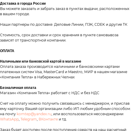
Доставка в города России
Вы можете заказать и забрать заказ в пунктах выдачи, расположенных
в вашем городе.
Наши партнеры по доставке: Деловые Линии, ПЭК, CDEK и другие ТК
Стоимость, срок доставки и срок хранения в пункте самовывоза
зависят от транспортной компании.
ОПЛАТА
Наличными или банковской картой в магазине
Оплата заказа производится наличными и банковскими картами
платежных систем Visa, MasterCard и Maestro, МИР в нашем магазине
таж
Каталог
О компании
Акции
Статьи
«Компания Тепла» в Набережных Челнах
Безналичная оплата
Магазин «Компания Тепла» работает с НДС и без НДС
Счет на оплату можно получить связавшись с менеджером, и прислав
ему карточку Вашей организации либо ИП любым удобным способом:
на почту
komtep@yandex.ru
, или воспользоваться мессенджерами
WhatsApp
,
Telegram
,
ВКонтакте
и тд.
Контакты
Заказ будет доступен после поступления средств на наш расчетный