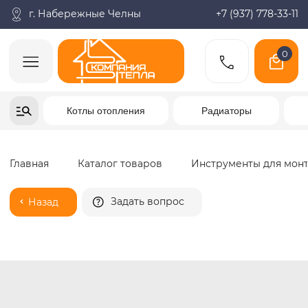
г. Набережные Челны
+7 (937) 778-33-11
0
Заказать звонок
Котлы отопления
Радиаторы
Водонагреватели
Главная
Каталог товаров
Инструменты для монтажа
Сварочный аппа
Задать вопрос
Назад