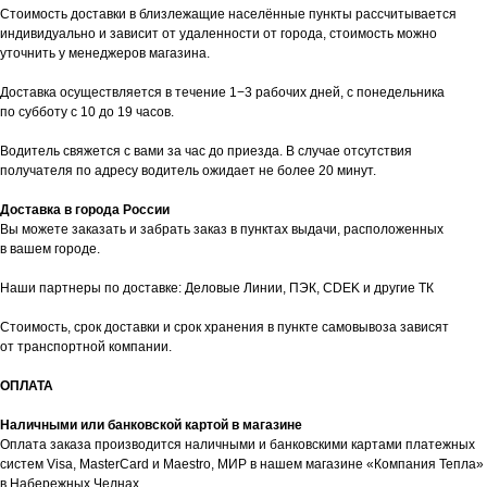
Стоимость доставки в близлежащие населённые пункты рассчитывается
индивидуально и зависит от удаленности от города, стоимость можно
уточнить у менеджеров магазина.
Доставка осуществляется в течение 1−3 рабочих дней, с понедельника
по субботу с 10 до 19 часов.
Водитель свяжется с вами за час до приезда. В случае отсутствия
получателя по адресу водитель ожидает не более 20 минут.
таж
Каталог
О компании
Акции
Статьи
Доставка в города России
Вы можете заказать и забрать заказ в пунктах выдачи, расположенных
в вашем городе.
Наши партнеры по доставке: Деловые Линии, ПЭК, CDEK и другие ТК
Стоимость, срок доставки и срок хранения в пункте самовывоза зависят
от транспортной компании.
ОПЛАТА
Контакты
Наличными или банковской картой в магазине
+7 (8552) 78-33-11
Оплата заказа производится наличными и банковскими картами платежных
систем Visa, MasterCard и Maestro, МИР в нашем магазине «Компания Тепла»
Заказать звонок
в Набережных Челнах