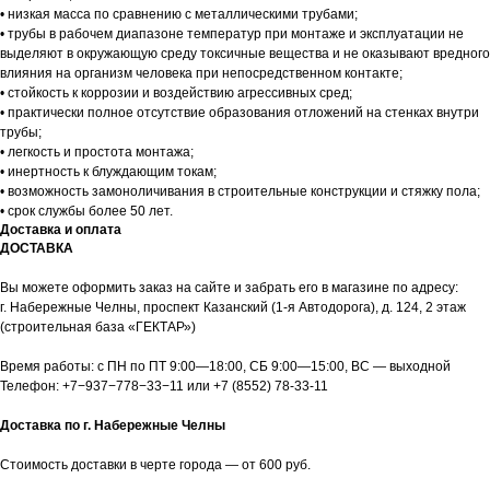
• низкая масса по сравнению с металлическими трубами;
• трубы в рабочем диапазоне температур при монтаже и эксплуатации не
выделяют в окружающую среду токсичные вещества и не оказывают вредного
влияния на организм человека при непосредственном контакте;
• стойкость к коррозии и воздействию агрессивных сред;
• практически полное отсутствие образования отложений на стенках внутри
трубы;
• легкость и простота монтажа;
• инертность к блуждающим токам;
• возможность замоноличивания в строительные конструкции и стяжку пола;
• срок службы более 50 лет.
Доставка и оплата
ДОСТАВКА
Вы можете оформить заказ на сайте и забрать его в магазине по адресу:
г. Набережные Челны, проспект Казанский (1-я Автодорога), д. 124, 2 этаж
(строительная база «ГЕКТАР»)
Время работы: с ПН по ПТ 9:00—18:00, СБ 9:00—15:00, ВС — выходной
Телефон:
+7−937−778−33−11
или
+7 (8552) 78-33-11
Доставка по г. Набережные Челны
Стоимость доставки в черте города — от 600 руб.