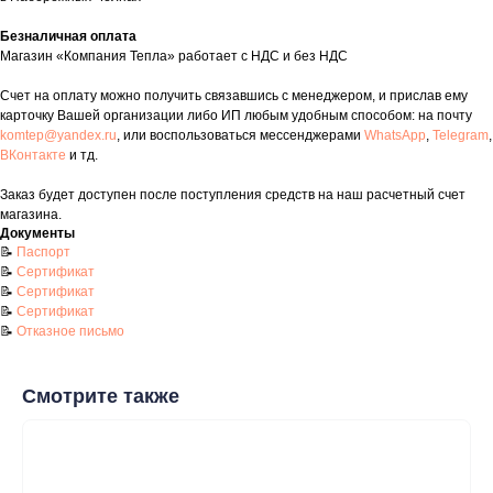
Почта: komtep@yandex.ru
Безналичная оплата
Магазин «Компания Тепла» работает с НДС и без НДС
Счет на оплату можно получить связавшись с менеджером, и прислав ему
карточку Вашей организации либо ИП любым удобным способом: на почту
Покупателям
komtep@yandex.ru
, или воспользоваться мессенджерами
WhatsApp
,
Telegram
,
ВКонтакте
и тд.
Пн-Пт: 8:00 - 17:00
Сб: 8:00 - 14:00
Заказ будет доступен после поступления средств на наш расчетный счет
магазина.
Адрес магазина:
г. Набережные
Документы
Челны, проспект Казанский, д. 124
📝
Паспорт
📝
Сертификат
Данный интернет‑сайт носит информационный характер и ни
📝
Сертификат
при каких условиях не является публичной офертой в
📝
Сертификат
соответствии со ст. 437 (2) ГК РФ. Для получения подробной
📝
Отказное письмо
информации о наличии и стоимости товаров/услуг обратитесь
к нашим менеджерам по контактам, указанным на сайте
(телефон: +7-937-778-33-11, +7 (8552) 78-33-11, email:
komtep@yandex.ru)
Смотрите также
2020-2026 © ООО "Компания Тепла"
ИНН 1650388470
ОГРН 1201600013867