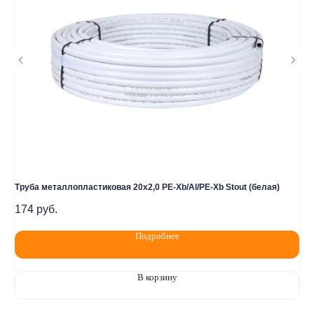
Политика конфидециальности
Разработка сайта
Труба металлопластиковая 20х2,0 PE-Xb/Al/PE-Xb Stout (белая)
Тру
174
руб.
10
Подробнее
В корзину