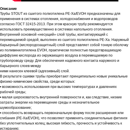
Описание
Трубы STOUT из сшитого полиэтилена PE-Xa/EVOH предназначены для
применения в системах отопления, холодоснабжения и водопроводов
согласно ГОСТ 32415-2013. При этом красную трубу рекомендуется
использовать преимущественно в системах напольного отопления.
Внутренний основной «несущий» слой трубы, контактирующий с
перемещаемой средой, выполнен из сшитого полиэтилена PE-Xa. Наружный
барьерный (кислородозащитный) слой представляет собой тонкую оболочку
из поливинилэтилена EVOH, практически полностью предотвращающую
диффузию кислорода из окружающего воздуха в перемещаемую по
трубопроводу среду. Для обеспечения надежного контакта наружного и
барьерного слоев между
ними нанесен клеевой (адгезивный) слой.
В результате сшивки трубы приобретают принципиально новые уникальные
физико-химические свойства, среди которых:
• возможность использования при высоких температурах и давлениях
рабочей среды;
• малая шероховатость внутренней поверхности и, как следствие, низкие
затраты энергии на перемещение среды и незначительное
шумообразование;
• способность возвращать первоначальную форму после расширения или
сгибания (PE-Xa/EVOH), что позволяет применять соединительные фитинги
без уплотнительных колец; высокая гибкость, прочность и устойчивость к
истиранию;