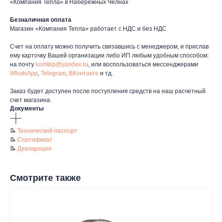
«Компания Тепла» в Набережных Челнах
таж
Каталог
О компании
Акции
Статьи
Безналичная оплата
Магазин «Компания Тепла» работает с НДС и без НДС
Счет на оплату можно получить связавшись с менеджером, и прислав
ему карточку Вашей организации либо ИП любым удобным способом:
на почту
komtep@yandex.ru
, или воспользоваться мессенджерами
WhatsApp
,
Telegram
,
ВКонтакте
и тд.
Заказ будет доступен после поступления средств на наш расчетный
Контакты
счет магазина.
Документы
+7 (8552) 78-33-11
📝
Технический паспорт
Заказать звонок
📝
Сертификат
Почта: komtep@yandex.ru
📝
Декларация
Смотрите также
Покупателям
Пн-Пт: 8:00 - 17:00
Сб: 8:00 - 14:00