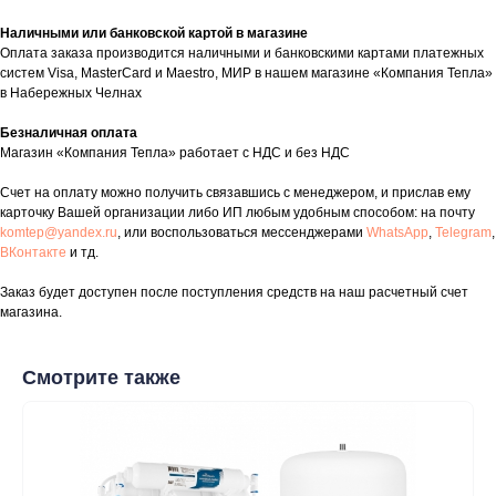
Наличными или банковской картой в магазине
Оплата заказа производится наличными и банковскими картами платежных
систем Visa, MasterCard и Maestro, МИР в нашем магазине «Компания Тепла»
в Набережных Челнах
таж
Каталог
О компании
Акции
Статьи
Безналичная оплата
Магазин «Компания Тепла» работает с НДС и без НДС
Счет на оплату можно получить связавшись с менеджером, и прислав ему
карточку Вашей организации либо ИП любым удобным способом: на почту
komtep@yandex.ru
, или воспользоваться мессенджерами
WhatsApp
,
Telegram
,
ВКонтакте
и тд.
Заказ будет доступен после поступления средств на наш расчетный счет
магазина.
Контакты
+7 (8552) 78-33-11
Смотрите также
Заказать звонок
Почта: komtep@yandex.ru