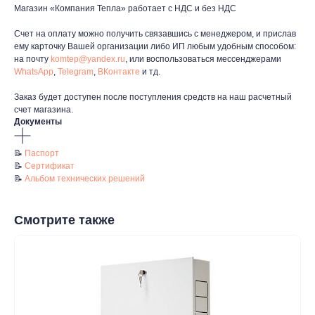
Магазин «Компания Тепла» работает с НДС и без НДС
Контакты
Счет на оплату можно получить связавшись с менеджером, и прислав
+7 (8552) 78-33-11
ему карточку Вашей организации либо ИП любым удобным способом:
на почту
komtep@yandex.ru
, или воспользоваться мессенджерами
Заказать звонок
WhatsApp
,
Telegram
,
ВКонтакте
и тд.
Почта: komtep@yandex.ru
Заказ будет доступен после поступления средств на наш расчетный
счет магазина.
Документы
📝
Паспорт
Покупателям
📝
Сертификат
📝
Альбом технических решений
Пн-Пт: 8:00 - 17:00
Сб: 8:00 - 14:00
Адрес магазина:
г. Набережные
Смотрите также
Челны, проспект Казанский, д. 124
Данный интернет‑сайт носит информационный характер и ни
при каких условиях не является публичной офертой в
соответствии со ст. 437 (2) ГК РФ. Для получения подробной
информации о наличии и стоимости товаров/услуг обратитесь
к нашим менеджерам по контактам, указанным на сайте
(телефон: +7-937-778-33-11, +7 (8552) 78-33-11, email: