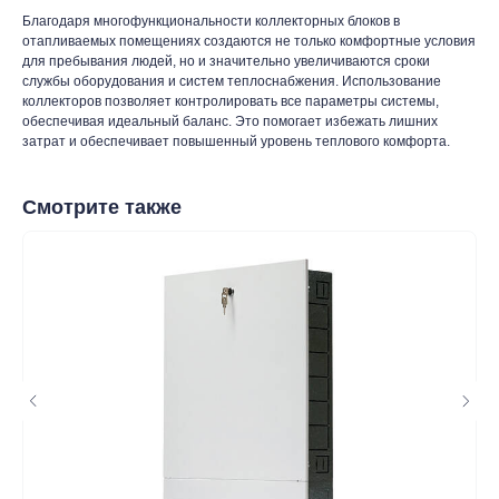
таж
Каталог
О компании
Акции
Статьи
Благодаря многофункциональности коллекторных блоков в
отапливаемых помещениях создаются не только комфортные условия
для пребывания людей, но и значительно увеличиваются сроки
службы оборудования и систем теплоснабжения. Использование
коллекторов позволяет контролировать все параметры системы,
обеспечивая идеальный баланс. Это помогает избежать лишних
затрат и обеспечивает повышенный уровень теплового комфорта.
Смотрите также
Контакты
+7 (8552) 78-33-11
Заказать звонок
Почта: komtep@yandex.ru
Покупателям
Пн-Пт: 8:00 - 17:00
Сб: 8:00 - 14:00