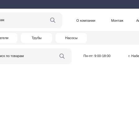
О компании
Монтаж
Акции
Статьи
Трубы
Насосы
варам
Пн-пт: 9:00-18:00
г. Набережные Челны