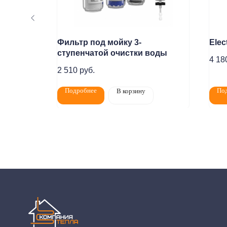
 Carbon
Фильтр под мойку 3-
Elec
ступенчатой очистки воды
4 18
2 510
руб.
Подробнее
По
В корзину
Покупат
Политика конфидециальности
Разработка сайта
Пн-Пт: 8:00 - 1
Сб: 8:00 - 14:0
2020-2026 © ООО "Компания Тепла"
ИНН 1650388470
Адрес магази
ОГРН 1201600013867
Челны, проспек
Данный интернет‑сайт носит информационный характер и ни при каких условиях не явл
подробной информации о наличии и стоимости товаров/услуг обратитесь к нашим мене
11, email: komtep@yandex.ru)