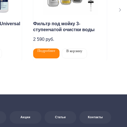
Universal
Фильтр под мойку 3-
Ele
ступенчатой очистки воды
4 0
Статьи
Контакты
2 590
руб.
Подробнее
По
В корзину