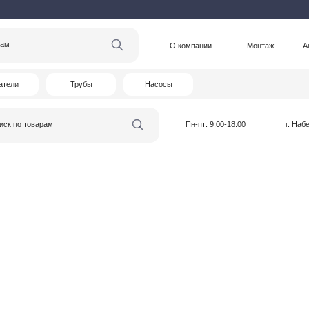
О компании
Монтаж
Акции
Статьи
Трубы
Насосы
варам
Пн-пт: 9:00-18:00
г. Набережные Челны