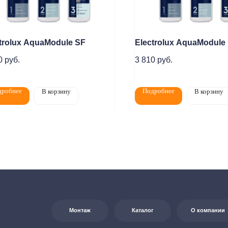
trolux AquaModule SF
Electrolux AquaModule 
0
руб.
3 810
руб.
Монтаж
Каталог
О компании
Акции
дробнее
Подробнее
В корзину
В корзину
елям
Контакты
+7 (8552) 78-33-11
7:00
0
Заказать звонок
на:
г. Набережные
т Казанский, д. 124
Почта: komtep@yandex.ru
яется публичной офертой в соответствии со ст. 437 (2) ГК РФ. Для получения
джерам по контактам, указанным на сайте (телефон: +7-937-778-33-11, +7 (8552) 78-33-