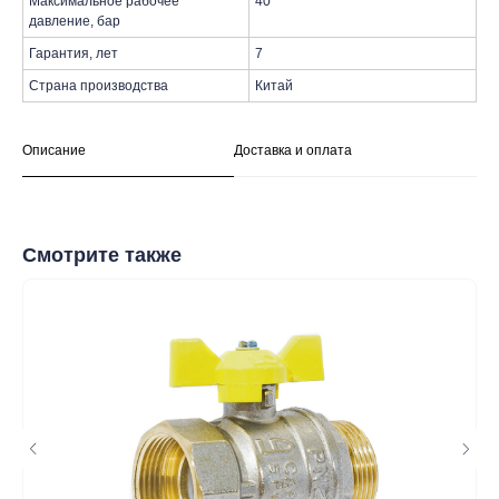
Максимальное рабочее
40
давление, бар
Гарантия, лет
7
Страна производства
Китай
таж
Каталог
О компании
Акции
Статьи
Описание
Доставка и оплата
Смотрите также
Контакты
+7 (8552) 78-33-11
Заказать звонок
Почта: komtep@yandex.ru