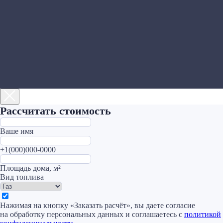
Контакты
Пн-Пт: 8:00 - 17:00
Сб: 8:00 - 14:00
Почта: komtep@yandex.ru
Адрес магазина:
г. Набережные
Челны, проспект Казанский, д. 124
+7 (8552) 78-33-11
Заказать звонок
Монтаж
Каталог
Рассчитать стоимость
О компании
Акции
Ваше имя
+1(000)000-0000
Статьи
Площадь дома, м²
Контакты
Вид топлива
Нажимая на кнопку «Заказать расчёт», вы даете согласие
на обработку персональных данных и соглашаетесь c
политикой