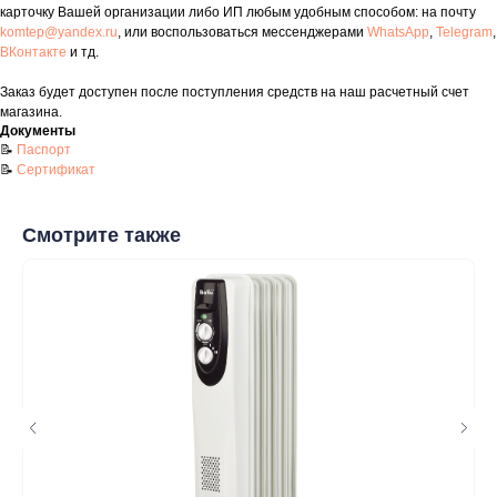
карточку Вашей организации либо ИП любым удобным способом: на почту
komtep@yandex.ru
, или воспользоваться мессенджерами
WhatsApp
,
Telegram
,
ВКонтакте
и тд.
Заказ будет доступен после поступления средств на наш расчетный счет
Контакты
магазина.
Документы
+7 (8552) 78-33-11
📝
Паспорт
📝
Сертификат
Заказать звонок
Почта: komtep@yandex.ru
Смотрите также
Покупателям
Пн-Пт: 8:00 - 17:00
Сб: 8:00 - 14:00
Адрес магазина:
г. Набережные
Челны, проспект Казанский, д. 124
Данный интернет‑сайт носит информационный характер и ни
при каких условиях не является публичной офертой в