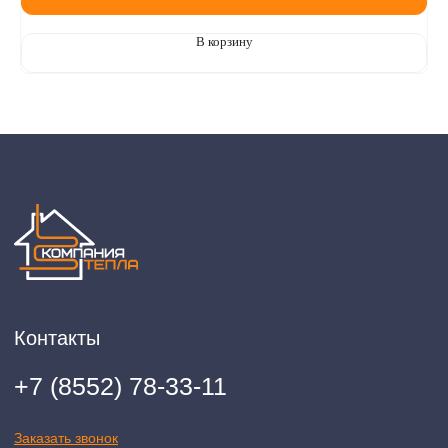
(телефон: +7-937-778-33-11, +7 (8552) 78-33-11, email:
komtep@yandex.ru)
В корзину
2020-2026 © ООО "Компания Тепла"
ИНН 1650388470
ОГРН 1201600013867
Политика конфидециальности
Разработка сайта