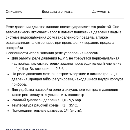
Описание
Доставка и оплата
Документы
Реле давления для скважинного насоса управляет его работой. Оно
автоматически включает насос в момент понижения давления воды в
системе водоснабжения до установленного предела, а также
останавливает электронасос при превышении верхнего предела
настройки.
Особенности использования реле управления насосом
Для работы реле давления РДМ 5 не требуется первоначальная
настройка, так как настройки заданы производителем. Включение
— 1,4 бар. Выключение — 2,8 бар.
На реле давления можно настроить верхние и нижние границы
давления, вращая гайки регулировки, находящиеся внутри корпуса
прибора.
Для удобства настройки реле и визуального контроля давления
таж
Каталог
О компании
Акции
Статьи
также рекомендуется установить манометр.
Рабочий диапазон давления: 1,0 - 5,5 бар.
Температура рабочей среды: +1 + 35°С.
Присоединительные размеры: 1/4 (внутр).