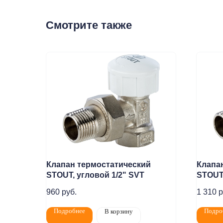
Смотрите также
Клапан термостатический
Клапа
STOUT, угловой 1/2" SVТ
STOUT,
960
руб.
1 310
р
Покупат
Подробнее
Подро
В корзину
Политика конфидециальности