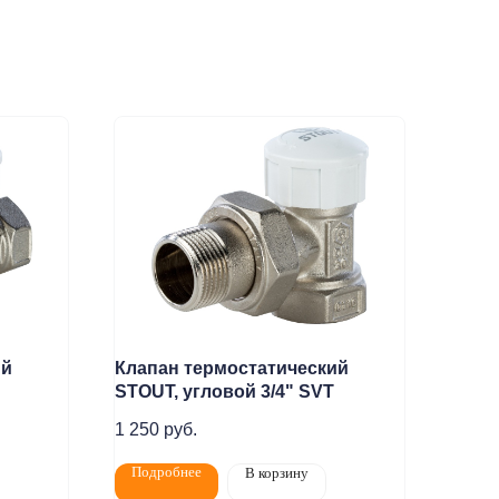
ий
Клапан термостатический
STOUT, угловой 3/4" SVТ
Статьи
Контакты
1 250
руб.
Подробнее
В корзину