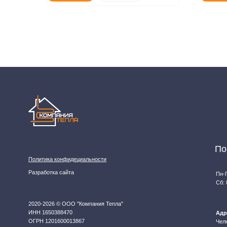
Разработка сайта
Пн-Пт: 8:00 - 1
Сб: 8:00 - 14:0
2020-2026 © ООО "Компания Тепла"
ИНН 1650388470
Адрес магази
ОГРН 1201600013867
Челны, проспек
Данный интернет‑сайт носит информационный характер и ни при каких условиях не явл
подробной информации о наличии и стоимости товаров/услуг обратитесь к нашим мене
11, email: komtep@yandex.ru)