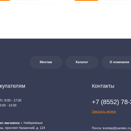
+7 (8552) 78-33-11
7:00
0
Заказать звонок
на:
г. Набережные
т Казанский, д. 124
Почта: komtep@yandex.ru
яется публичной офертой в соответствии со ст. 437 (2) ГК РФ. Для получения
джерам по контактам, указанным на сайте (телефон: +7-937-778-33-11, +7 (8552) 78-33-