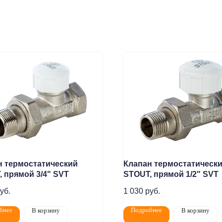
н термостатический
Клапан термостатическ
 прямой 3/4" SVТ
STOUT, прямой 1/2" SVТ
Монтаж
Каталог
О компании
Акции
уб.
1 030
руб.
елям
Контакты
бнее
Подробнее
В корзину
В корзину