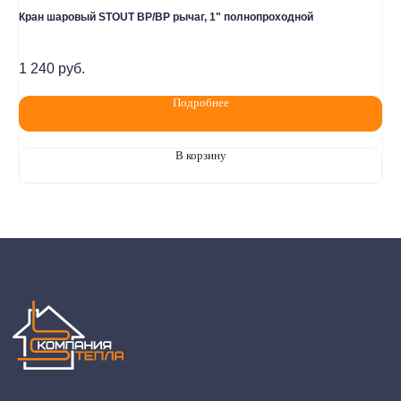
Политика конфидециальности
Кран шаровый STOUT ВР/ВР рычаг, 1" полнопроходной
Ша
Разработка сайта
2 В
1 240
руб.
2 
Подробнее
В корзину