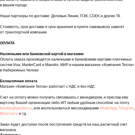
в вашем городе.
Наши партнеры по доставке: Деловые Линии, ПЭК, CDEK и другие ТК
Стоимость, срок доставки и срок хранения в пункте самовывоза зависят
от транспортной компании.
ОПЛАТА
таж
Каталог
О компании
Акции
Статьи
Наличными или банковской картой в магазине
Оплата заказа производится наличными и банковскими картами платежных
систем Visa, MasterCard и Maestro, МИР в нашем магазине «Компания Тепла»
в Набережных Челнах
Безналичная оплата
Магазин «Компания Тепла» работает с НДС и без НДС
Счет на оплату можно получить связавшись с менеджером, и прислав ему
Контакты
карточку Вашей организации либо ИП любым удобным способом: на почту
komtep@yandex.ru
, или воспользоваться мессенджерами
WhatsApp
,
Telegram
,
+7 (8552) 78-33-11
ВКонтакте
и тд.
Заказать звонок
Заказ будет доступен после поступления средств на наш расчетный счет
магазина.
Почта: komtep@yandex.ru