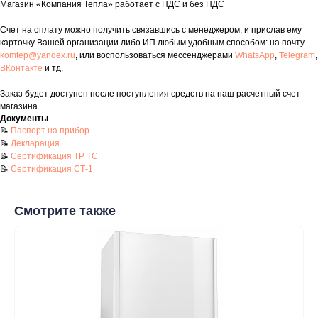
Магазин «Компания Тепла» работает с НДС и без НДС
Счет на оплату можно получить связавшись с менеджером, и прислав ему
карточку Вашей организации либо ИП любым удобным способом: на почту
komtep@yandex.ru
, или воспользоваться мессенджерами
WhatsApp
,
Telegram
,
ВКонтакте
и тд.
Заказ будет доступен после поступления средств на наш расчетный счет
Контакты
магазина.
Документы
+7 (8552) 78-33-11
📝
Паспорт на прибор
📝
Декларация
📝
Сертификация ТР ТС
Заказать звонок
📝
Сертификация СТ-1
Почта: komtep@yandex.ru
Смотрите также
Покупателям
Пн-Пт: 8:00 - 17:00
Сб: 8:00 - 14:00
Адрес магазина:
г. Набережные
Челны, проспект Казанский, д. 124