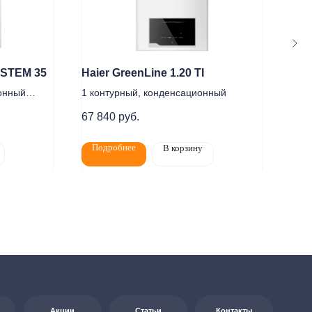
YSTEM 35
Haier GreenLine 1.20 TI
Ari
ионный
1 контурный, конденсационный
2-х 
Статьи
Контакты
67 840
руб.
153
Подробнее
По
В корзину