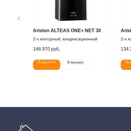
RDC
Ariston ALTEAS ONE+ NET 30
Ari
онный
2-х контурный, конденсационный
2-х 
146 970
руб.
134 
Подробнее
По
В корзину
Покупат
Политика конфидециальности
Разработка сайта
Пн-Пт: 8:00 - 1
Сб: 8:00 - 14:0
2020-2026 © ООО "Компания Тепла"
ИНН 1650388470
Адрес магази
ОГРН 1201600013867
Челны, проспек
Данный интернет‑сайт носит информационный характер и ни при каких условиях не явл
подробной информации о наличии и стоимости товаров/услуг обратитесь к нашим мене