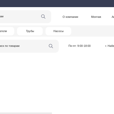
О компании
Монтаж
Акции
Статьи
Трубы
Насосы
варам
Пн-пт: 9:00-18:00
г. Набережные Челны