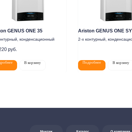
ston GENUS ONE 35
Ariston GENUS ONE S
контурный, конденсационный
2-х контурный, конденсац
Монтаж
Каталог
О компании
Акции
220
руб.
Цена по запросу
дробнее
Подробнее
В корзину
В корзину
елям
Контакты
+7 (8552) 78-33-11
7:00
0
Заказать звонок
на:
г. Набережные
т Казанский, д. 124
Почта: komtep@yandex.ru
яется публичной офертой в соответствии со ст. 437 (2) ГК РФ. Для получения
джерам по контактам, указанным на сайте (телефон: +7-937-778-33-11, +7 (8552) 78-33-