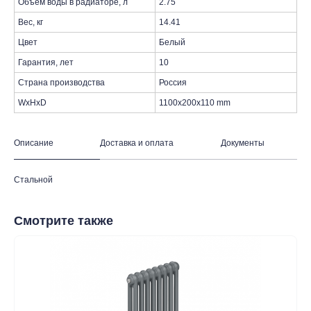
Объем воды в радиаторе, л
2.75
Вес, кг
14.41
Цвет
Белый
Гарантия, лет
10
Страна производства
Россия
WxHxD
1100x200x110 mm
Описание
Доставка и оплата
Документы
Стальной
таж
Каталог
О компании
Акции
Статьи
Смотрите также
Контакты