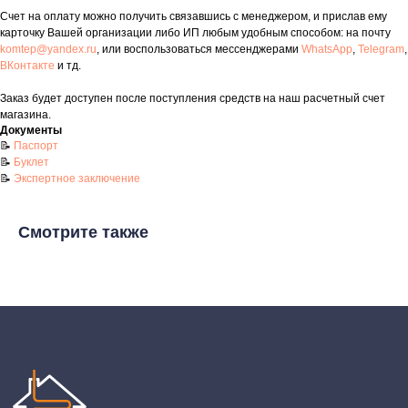
Счет на оплату можно получить связавшись с менеджером, и прислав ему
Адрес магазина:
г. Набережные
карточку Вашей организации либо ИП любым удобным способом: на почту
Челны, проспект Казанский, д. 124
komtep@yandex.ru
, или воспользоваться мессенджерами
WhatsApp
,
Telegram
,
ВКонтакте
и тд.
Данный интернет‑сайт носит информационный характер и ни
при каких условиях не является публичной офертой в
Заказ будет доступен после поступления средств на наш расчетный счет
соответствии со ст. 437 (2) ГК РФ. Для получения подробной
магазина.
информации о наличии и стоимости товаров/услуг обратитесь
Документы
к нашим менеджерам по контактам, указанным на сайте
📝
Паспорт
(телефон: +7-937-778-33-11, +7 (8552) 78-33-11, email:
komtep@yandex.ru)
📝
Буклет
📝
Экспертное заключение
2020-2026 © ООО "Компания Тепла"
ИНН 1650388470
Смотрите также
ОГРН 1201600013867
Политика конфидециальности
Разработка сайта