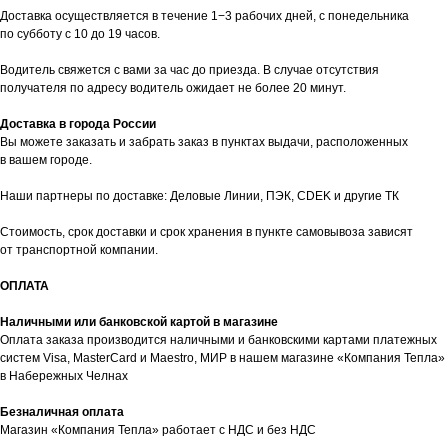
таж
Каталог
О компании
Акции
Статьи
Доставка осуществляется в течение 1−3 рабочих дней, с понедельника
по субботу с 10 до 19 часов.
Водитель свяжется с вами за час до приезда. В случае отсутствия
получателя по адресу водитель ожидает не более 20 минут.
Доставка в города России
Вы можете заказать и забрать заказ в пунктах выдачи, расположенных
в вашем городе.
Контакты
Наши партнеры по доставке: Деловые Линии, ПЭК, CDEK и другие ТК
+7 (8552) 78-33-11
Стоимость, срок доставки и срок хранения в пункте самовывоза зависят
от транспортной компании.
Заказать звонок
ОПЛАТА
Почта: komtep@yandex.ru
Наличными или банковской картой в магазине
Оплата заказа производится наличными и банковскими картами платежных
систем Visa, MasterCard и Maestro, МИР в нашем магазине «Компания Тепла»
в Набережных Челнах
Покупателям
Безналичная оплата
Пн-Пт: 8:00 - 17:00
Магазин «Компания Тепла» работает с НДС и без НДС
Сб: 8:00 - 14:00