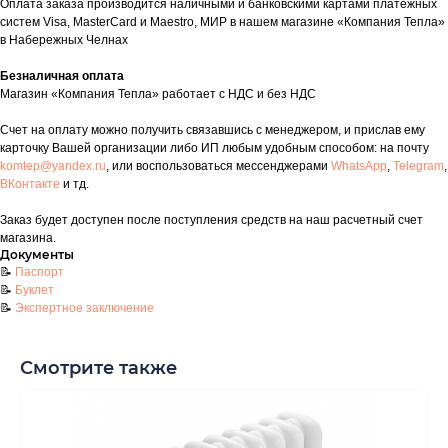
Оплата заказа производится наличными и банковскими картами платежных
систем Visa, MasterCard и Maestro, МИР в нашем магазине «Компания Тепла»
таж
Каталог
О компании
Акции
Статьи
в Набережных Челнах
Безналичная оплата
Магазин «Компания Тепла» работает с НДС и без НДС
Счет на оплату можно получить связавшись с менеджером, и прислав ему
карточку Вашей организации либо ИП любым удобным способом: на почту
komtep@yandex.ru
, или воспользоваться мессенджерами
WhatsApp
,
Telegram
,
ВКонтакте
и тд.
Заказ будет доступен после поступления средств на наш расчетный счет
Контакты
магазина.
Документы
+7 (8552) 78-33-11
📝
Паспорт
📝
Буклет
Заказать звонок
📝
Экспертное заключение
Почта: komtep@yandex.ru
Смотрите также
Покупателям